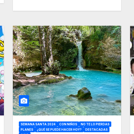
SEMANA SANTA 2024
CON NIÑOS
NO TE LO PIERDAS
PLANES
¿QUÉ SE PUEDE HACER HOY?
DESTACADAS