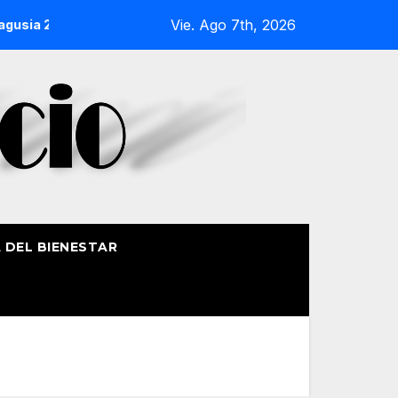
Vie. Ago 7th, 2026
La Procesión Náutica de la Amatxu de Begoña recorrerá la ría 
A DEL BIENESTAR