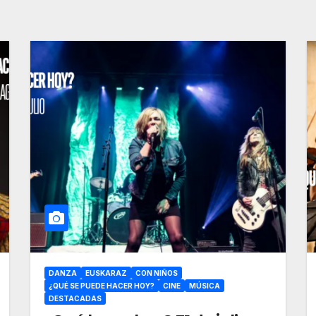
DANZA
EUSKARAZ
CON NIÑOS
¿QUÉ SE PUEDE HACER HOY?
CINE
MÚSICA
DESTACADAS