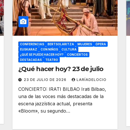
CONFERENCIAS
BERTSOLARITZA
MUJERES
ÓPERA
EUSKARAZ
CON NIÑOS
CULTURA
¿QUÉ SE PUEDE HACER HOY?
CONCIERTOS
DESTACADAS
TEATRO
¿Qué hacer hoy? 23 de julio
23 DE JULIO DE 2026
LARÍADELOCIO
CONCIERTO: IRATI BILBAO Irati Bilbao,
una de las voces más destacadas de la
escena jazzística actual, presenta
«Bloom», su segundo…