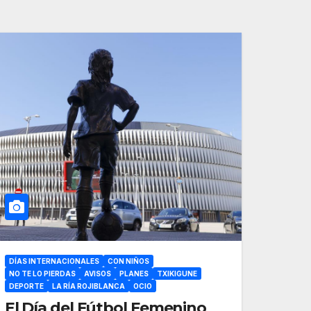
DÍAS INTERNACIONALES
CON NIÑOS
NO TE LO PIERDAS
AVISOS
PLANES
TXIKIGUNE
DEPORTE
LA RÍA ROJIBLANCA
OCIO
El Día del Fútbol Femenino