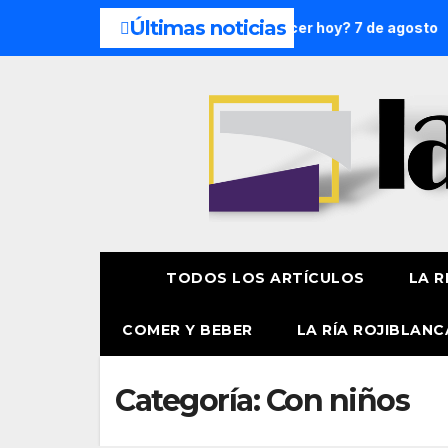
Últimas noticias
de agosto
¿Qué hacer hoy? 7 de agosto
Presentación 
TODOS LOS ARTÍCULOS
LA R
COMER Y BEBER
LA RÍA ROJIBLANC
Categoría:
Con niños