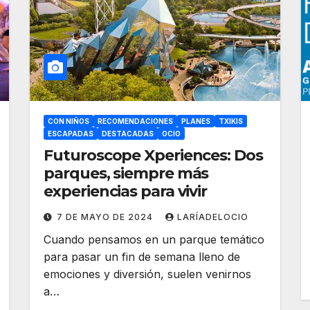
CON NIÑOS
RECOMENDACIONES
PLANES
TXIKIS
ESCAPADAS
DESTACADAS
OCIO
Futuroscope Xperiences: Dos
parques, siempre más
experiencias para vivir
7 DE MAYO DE 2024
LARÍADELOCIO
Cuando pensamos en un parque temático
para pasar un fin de semana lleno de
emociones y diversión, suelen venirnos
a…