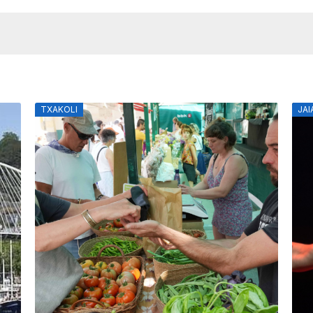
JAIAK
ÓP