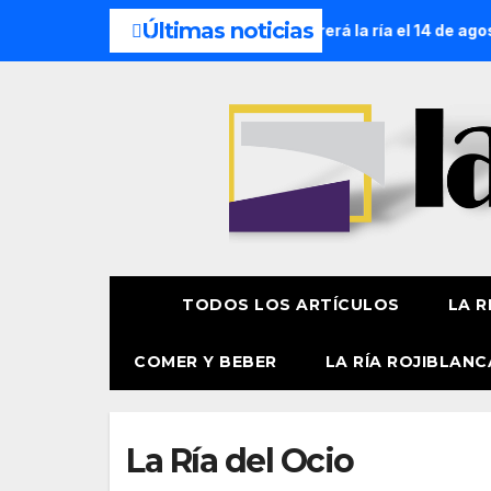
Últimas noticias
 de la Amatxu de Begoña recorrerá la ría el 14 de agosto con 
TODOS LOS ARTÍCULOS
LA R
COMER Y BEBER
LA RÍA ROJIBLANC
La Ría del Ocio