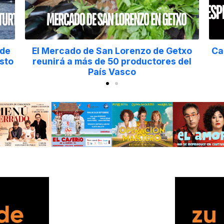
a
Las personas mayores, protagonistas
en Aste Nagusia con actividades
especiales y un día dedicado a ellas