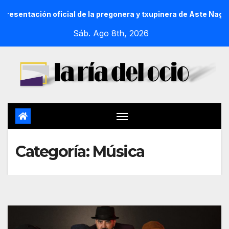
 pregonera y txupinera de Aste Nagusia 2026
La Procesión
Sáb. Ago 8th, 2026
Categoría:
Música