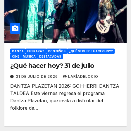
DANZA
EUSKARAZ
CON NIÑOS
¿QUÉ SE PUEDE HACER HOY?
CINE
MÚSICA
DESTACADAS
¿Qué hacer hoy? 31 de julio
31 DE JULIO DE 2026
LARÍADELOCIO
DANTZA PLAZETAN 2026: GOI-HERRI DANTZA
TALDEA Este viernes regresa el programa
Dantza Plazetan, que invita a disfrutar del
folklore de…