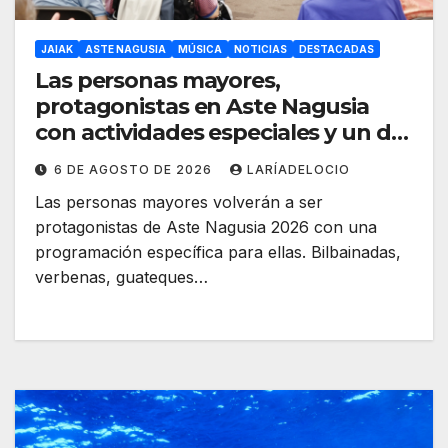
JAIAK
ASTE NAGUSIA
MÚSICA
NOTICIAS
DESTACADAS
Las personas mayores,
protagonistas en Aste Nagusia
con actividades especiales y un día
dedicado a ellas
6 DE AGOSTO DE 2026
LARÍADELOCIO
Las personas mayores volverán a ser
protagonistas de Aste Nagusia 2026 con una
programación específica para ellas. Bilbainadas,
verbenas, guateques…