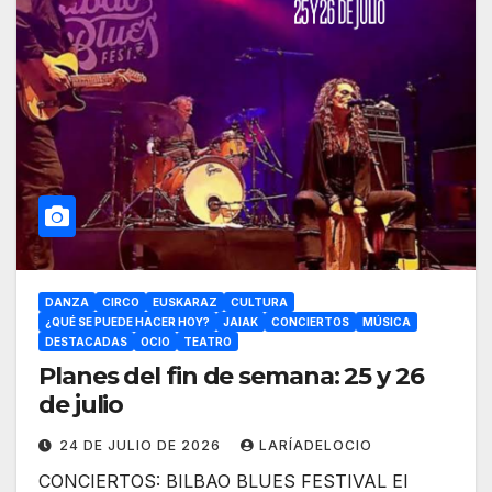
DANZA
CIRCO
EUSKARAZ
CULTURA
¿QUÉ SE PUEDE HACER HOY?
JAIAK
CONCIERTOS
MÚSICA
DESTACADAS
OCIO
TEATRO
Planes del fin de semana: 25 y 26
de julio
24 DE JULIO DE 2026
LARÍADELOCIO
CONCIERTOS: BILBAO BLUES FESTIVAL El