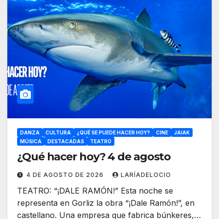
DANZA
CULTURA
¿QUÉ SE PUEDE HACER HOY?
CINE
JAIAK
MÚSICA
DESTACADAS
TEATRO
¿Qué hacer hoy? 4 de agosto
4 DE AGOSTO DE 2026
LARÍADELOCIO
TEATRO: “¡DALE RAMÓN!” Esta noche se
representa en Gorliz la obra “¡Dale Ramón!”, en
castellano. Una empresa que fabrica búnkeres,…