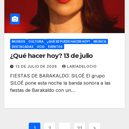
MUSEOS
CULTURA
¿QUÉ SE PUEDE HACER HOY?
MÚSICA
DESTACADAS
OCIO
EVENTOS
¿Qué hacer hoy? 13 de julio
13 DE JULIO DE 2026
LARÍADELOCIO
FIESTAS DE BARAKALDO: SILOÉ El grupo
SILOÉ pone esta noche la banda sonora a las
fiestas de Barakaldo con un…
1
2
…
21