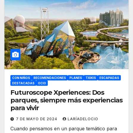
CON NIÑOS
RECOMENDACIONES
PLANES
TXIKIS
ESCAPADAS
DESTACADAS
OCIO
Futuroscope Xperiences: Dos
parques, siempre más experiencias
para vivir
7 DE MAYO DE 2024
LARÍADELOCIO
Cuando pensamos en un parque temático para