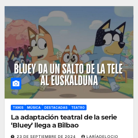
TXIKIS
MÚSICA
DESTACADAS
TEATRO
La adaptación teatral de la serie
‘Bluey’ llega a Bilbao
23 DE SEPTIEMBRE DE 2024
LARÍADELOCIO