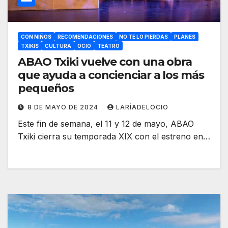
CON NIÑOS
RECOMENDACIONES
NO TE LO PIERDAS
PLANES
TXIKIS
CULTURA
OCIO
TEATRO
ABAO Txiki vuelve con una obra
que ayuda a concienciar a los más
pequeños
8 DE MAYO DE 2024
LARÍADELOCIO
Este fin de semana, el 11 y 12 de mayo, ABAO
Txiki cierra su temporada XIX con el estreno en…