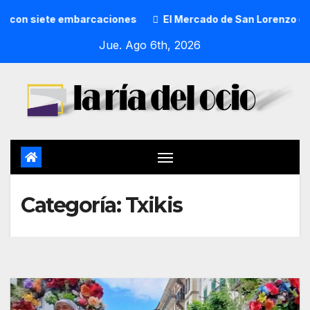
arcaciones
El Mercado de San Lorenzo de Getxo reunirá a
Jue. Ago 6th, 2026
Categoría:
Txikis