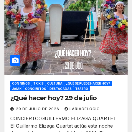
CON NIÑOS
TXIKIS
CULTURA
¿QUÉ SE PUEDE HACER HOY?
JAIAK
CONCIERTOS
DESTACADAS
TEATRO
¿Qué hacer hoy? 29 de julio
29 DE JULIO DE 2026
LARÍADELOCIO
CONCIERTO: GUILLERMO ELIZAGA QUARTET
El Guillermo Elizaga Quartet actúa esta noche