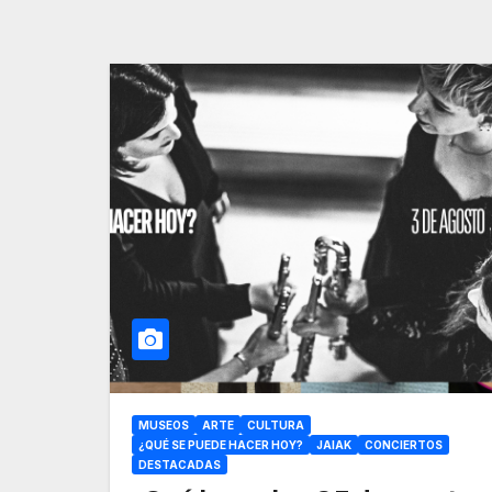
MUSEOS
ARTE
CULTURA
¿QUÉ SE PUEDE HACER HOY?
JAIAK
CONCIERTOS
DESTACADAS