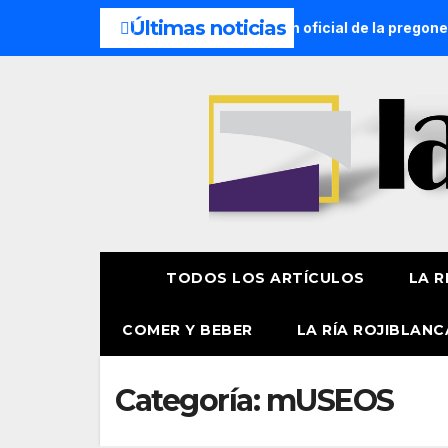
Últimas noticias
? 7 de agosto
Presentación oficial de la pregonera y txu
TODOS LOS ARTÍCULOS
LA R
COMER Y BEBER
LA RÍA ROJIBLANC
Categoría:
mUSEOS