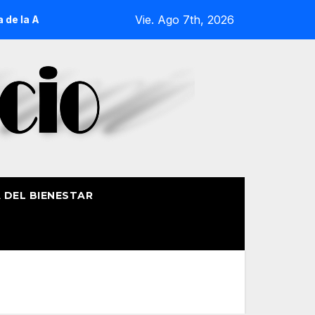
Vie. Ago 7th, 2026
atxu de Begoña recorrerá la ría el 14 de agosto con siete emb
A DEL BIENESTAR