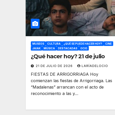
MUSEOS
CULTURA
¿QUÉ SE PUEDE HACER HOY?
CINE
JAIAK
MÚSICA
DESTACADAS
OCIO
¿Qué hacer hoy? 21 de julio
21 DE JULIO DE 2026
LARÍADELOCIO
FIESTAS DE ARRIGORRIAGA Hoy
comienzan las fiestas de Arrigorriaga. Las
“Madalenas” arrancan con el acto de
reconocimiento a las y…