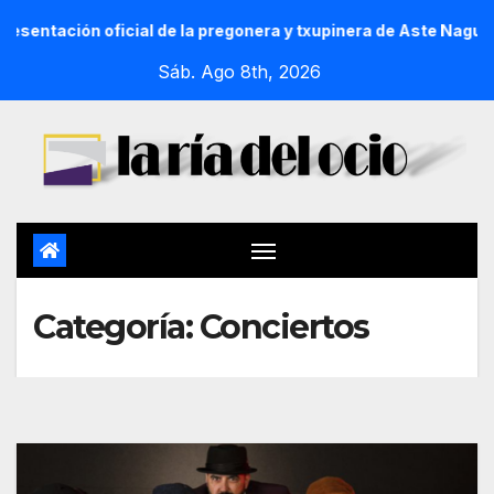
 pregonera y txupinera de Aste Nagusia 2026
La Procesión 
Sáb. Ago 8th, 2026
Categoría:
Conciertos