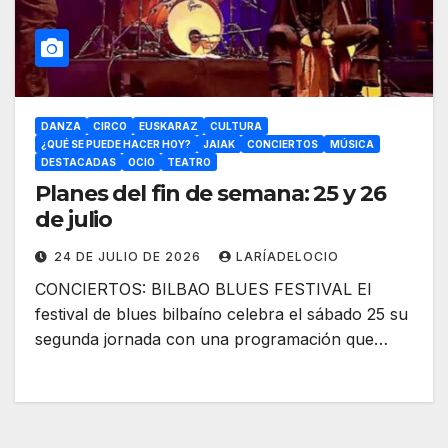
DANZA
CIRCO
EUSKARAZ
CULTURA
¿QUÉ SE PUEDE HACER HOY?
JAIAK
CONCIERTOS
MÚSICA
DESTACADAS
OCIO
TEATRO
Planes del fin de semana: 25 y 26
de julio
24 DE JULIO DE 2026
LARÍADELOCIO
CONCIERTOS: BILBAO BLUES FESTIVAL El
festival de blues bilbaíno celebra el sábado 25 su
segunda jornada con una programación que…