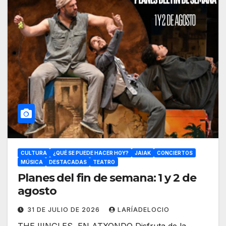
CULTURA
¿QUÉ SE PUEDE HACER HOY?
JAIAK
CONCIERTOS
MÚSICA
DESTACADAS
TEATRO
Planes del fin de semana: 1 y 2 de
agosto
31 DE JULIO DE 2026
LARÍADELOCIO