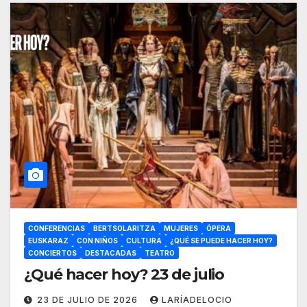
CONFERENCIAS
BERTSOLARITZA
MUJERES
ÓPERA
EUSKARAZ
CON NIÑOS
CULTURA
¿QUÉ SE PUEDE HACER HOY?
CONCIERTOS
DESTACADAS
TEATRO
¿Qué hacer hoy? 23 de julio
23 DE JULIO DE 2026
LARÍADELOCIO