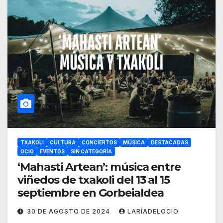
TXAKOLI
CULTURA
CONCIERTOS
MÚSICA
DESTACADAS
OCIO
EVENTOS
SIN CATEGORÍA
‘Mahasti Artean’: música entre
viñedos de txakoli del 13 al 15
septiembre en Gorbeialdea
30 DE AGOSTO DE 2024
LARÍADELOCIO