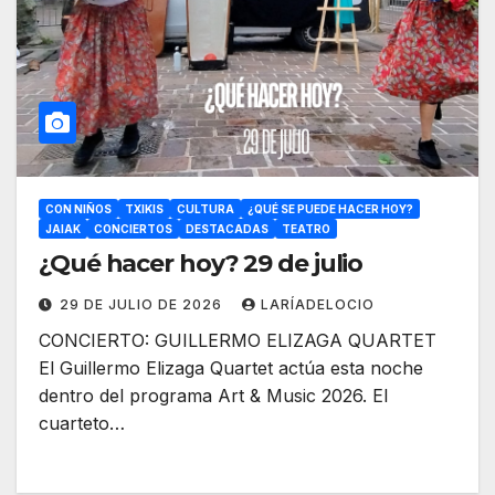
CON NIÑOS
TXIKIS
CULTURA
¿QUÉ SE PUEDE HACER HOY?
JAIAK
CONCIERTOS
DESTACADAS
TEATRO
¿Qué hacer hoy? 29 de julio
29 DE JULIO DE 2026
LARÍADELOCIO
CONCIERTO: GUILLERMO ELIZAGA QUARTET
El Guillermo Elizaga Quartet actúa esta noche
dentro del programa Art & Music 2026. El
cuarteto…