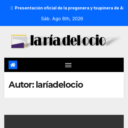
sentación oficial de la pregonera y txupinera de Aste Nagusia
Sáb. Ago 8th, 2026
Autor:
laríadelocio