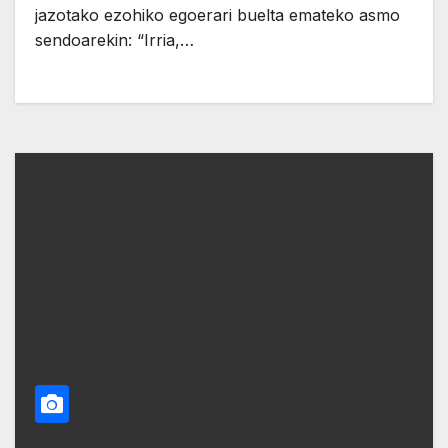
jazotako ezohiko egoerari buelta emateko asmo
sendoarekin: “Irria,…