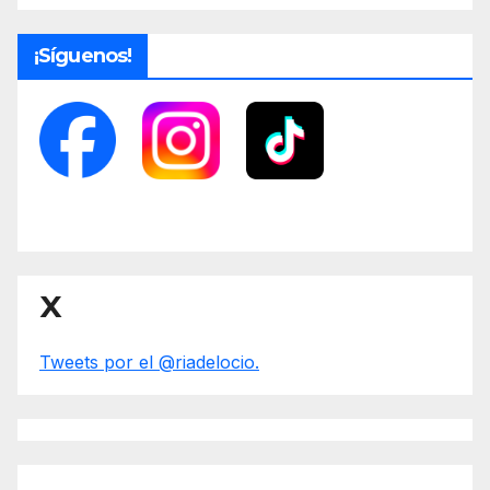
¡Síguenos!
X
Tweets por el @riadelocio.