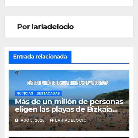
Por
laríadelocio
Entrada relacionada
NOTICIAS
DESTACADAS
Más de un millón de personas
eligen las playas de Bizkaia
en la primera mitad de la
AGO 5, 2026
LARÍADELOCIO
temporada