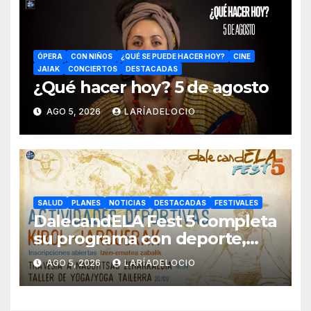
ÓPERA
CON NIÑOS
¿QUÉ SE PUEDE HACER HOY?
CINE
JAIAK
CONCIERTOS
DESTACADAS
¿Qué hacer hoy? 5 de agosto
AGO 5, 2026
LARÍADELOCIO
SALUD
PLANES
NOTICIAS
DESTACADAS
FESTIVALES
DalecandELA Fest 5 completa
su programa con deporte,
medioambiente y tecnología
AGO 5, 2026
LARÍADELOCIO
inclusiva