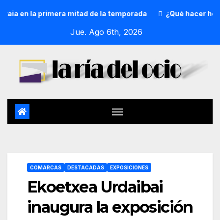
a en la primera mitad de la temporada
¿Qué hacer hoy? 5 
Jue. Ago 6th, 2026
COMARCAS
DESTACADAS
EXPOSICIONES
Ekoetxea Urdaibai
inaugura la exposición