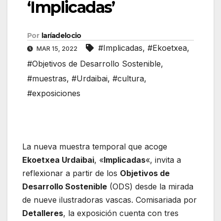
‘Implicadas’
Por
laríadelocio
#Implicadas
,
#Ekoetxea
,
MAR 15, 2022
#Objetivos de Desarrollo Sostenible
,
#muestras
,
#Urdaibai
,
#cultura
,
#exposiciones
La nueva muestra temporal que acoge
Ekoetxea Urdaibai
, «
Implicadas
«, invita a
reflexionar a partir de los
Objetivos de
Desarrollo Sostenible
(ODS) desde la mirada
de nueve ilustradoras vascas. Comisariada por
Detalleres
, la exposición cuenta con tres