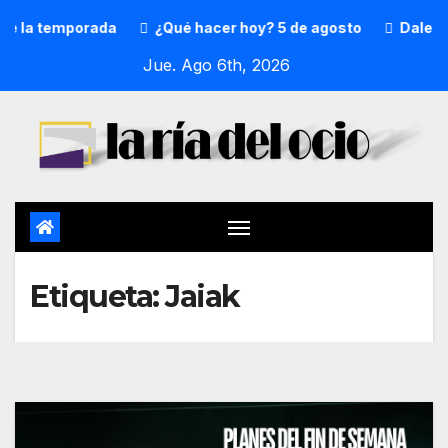
é hacer hoy? 5 de agosto
DalecandELA Fest 5 completa su
Jue. Ago 6th, 2026
Etiqueta:
Jaiak