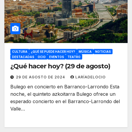
CULTURA
¿QUÉ SE PUEDE HACER HOY?
MÚSICA
NOTICIAS
DESTACADAS
OCIO
EVENTOS
TEATRO
¿Qué hacer hoy? (29 de agosto)
29 DE AGOSTO DE 2024
LARÍADELOCIO
Bulego en concierto en Barranco-Larrondo Esta
noche, el quinteto azkoitarra Bulego ofrece un
esperado concierto en el Barranco-Larrondo del
Valle…