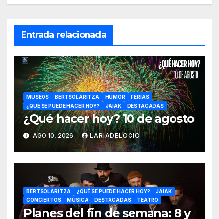
Entrada relacionada
MUSEOS
BERTSOLARITZA
HUMOR
FERIAS
¿QUÉ SE PUEDE HACER HOY?
JAIAK
DESTACADAS
¿Qué hacer hoy? 10 de agosto
AGO 10, 2026
LARÍADELOCIO
BERTSOLARITZA
¿QUÉ SE PUEDE HACER HOY?
JAIAK
CONCIERTOS
MÚSICA
DESTACADAS
TEATRO
Planes del fin de semana: 8 y