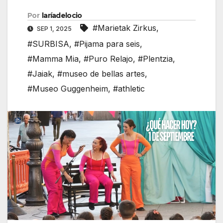
Por
laríadelocio
#Marietak Zirkus
,
SEP 1, 2025
#SURBISA
,
#Pijama para seis
,
#Mamma Mia
,
#Puro Relajo
,
#Plentzia
,
#Jaiak
,
#museo de bellas artes
,
#Museo Guggenheim
,
#athletic