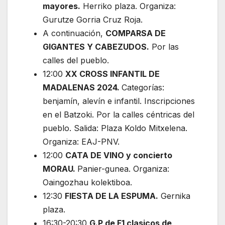
mayores.
Herriko plaza. Organiza:
Gurutze Gorria Cruz Roja.
A continuación,
COMPARSA DE
GIGANTES Y CABEZUDOS.
Por las
calles del pueblo.
12:00
XX CROSS INFANTIL DE
MADALENAS 2024.
Categorías:
benjamín, alevín e infantil. Inscripciones
en el Batzoki. Por la calles céntricas del
pueblo. Salida: Plaza Koldo Mitxelena.
Organiza: EAJ-PNV.
12:00
CATA DE VINO y concierto
MORAU.
Panier-gunea. Organiza:
Oaingozhau kolektiboa.
12:30
FIESTA DE LA ESPUMA.
Gernika
plaza.
16:30-20:30
G.P de F1 clasicos de