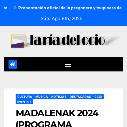
sentación oficial de la pregonera y txupinera de Aste Nagusia
Sáb. Ago 8th, 2026
CULTURA
MÚSICA
NOTICIAS
DESTACADAS
OCIO
EVENTOS
MADALENAK 2024
(PROGRAMA