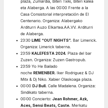
plaza, Zumardia, Biteri Txiki, Biteri kalea
eta Alaberga. A las 00:00 Frente a la
Casa Consistorial interpretación de El
Centenario. Organiza: Alabergako
Arditurri Auzo Elkartea.AA.VV. Arditurri
de Alaberga.
23:30
LIME “OUT NIGHTS”.
Bar Limerick.
Organiza: Limerick taberna.
23:59
KALEFESTA 2024.
Plaza del bar
Zuzen. Organiza: Zuzen Gastropub.
23:59 Yo He Bailado
noche
REMENBER.
Iker Rodriguez & DJ
Mitx & Dj Niko. Xabier Olaskoaga plaza.
00:00
DJ Bull.
Calle Madalena. Organiza:
Sindikato taberna.
00:00 Concierto:
Jean Rohmer, Azk,
Aces, Sensi Beats, Caste.
Merkatu