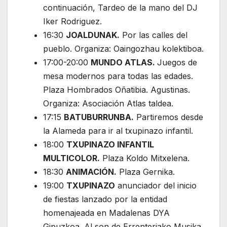
continuación, Tardeo de la mano del DJ
Iker Rodriguez.
16:30
JOALDUNAK.
Por las calles del
pueblo. Organiza: Oaingozhau kolektiboa.
17:00-20:00
MUNDO ATLAS.
Juegos de
mesa modernos para todas las edades.
Plaza Hombrados Oñatibia. Agustinas.
Organiza: Asociación Atlas taldea.
17:15
BATUBURRUNBA.
Partiremos desde
la Alameda para ir al txupinazo infantil.
18:00
TXUPINAZO INFANTIL
MULTICOLOR.
Plaza Koldo Mitxelena.
18:30
ANIMACIÓN.
Plaza Gernika.
19:00
TXUPINAZO
anunciador del inicio
de fiestas lanzado por la entidad
homenajeada en Madalenas DYA
Gipuzkoa. Al son de Errenteriako Musika