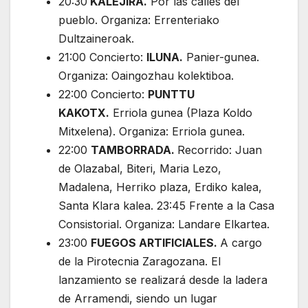
20:30
KALEJIRA.
Por las calles del
pueblo. Organiza: Errenteriako
Dultzaineroak.
21:00 Concierto:
ILUNA.
Panier-gunea.
Organiza: Oaingozhau kolektiboa.
22:00 Concierto:
PUNTTU
KAKOTX.
Erriola gunea (Plaza Koldo
Mitxelena). Organiza: Erriola gunea.
22:00
TAMBORRADA.
Recorrido: Juan
de Olazabal, Biteri, Maria Lezo,
Madalena, Herriko plaza, Erdiko kalea,
Santa Klara kalea. 23:45 Frente a la Casa
Consistorial. Organiza: Landare Elkartea.
23:00
FUEGOS ARTIFICIALES.
A cargo
de la Pirotecnia Zaragozana. El
lanzamiento se realizará desde la ladera
de Arramendi, siendo un lugar