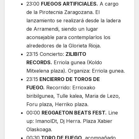
23:00
FUEGOS ARTIFICIALES.
A cargo
de la Pirotecnia Zaragozana. El
lanzamiento se realizará desde la ladera
de Arramendi, siendo un lugar
aconsejable para contemplarlos los
alrededores de la Glorieta Rioja.
23:15 Concierto:
ZILIBITO
RECORDS.
Erriola gunea (Koldo
Mitxelena plaza). Organiza: Erriola gunea.
23:15
ENCIERRO DE TOROS DE
FUEGO.
Recorrido: Errioxako
biribilgunea, Tulle kalea, Maria de Lezo,
Foru plaza, Herriko plaza.
00:00
REGGAETON BEATS FEST.
Line
up: ImanolDt, Dj Herra. Plaza Xabier
Olaskoaga.
00:30
TORO DE FUEGO
, acompañado