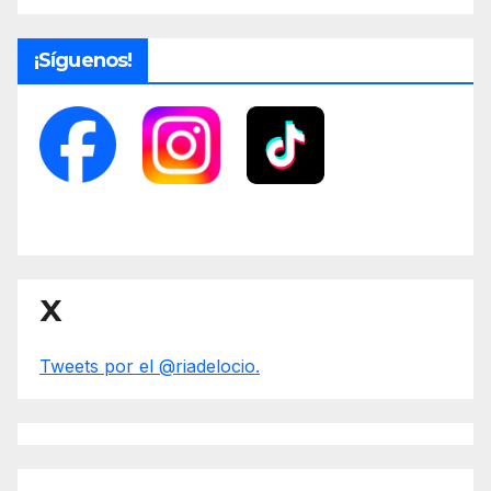
¡Síguenos!
X
Tweets por el @riadelocio.