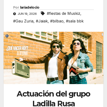
Por
laríadelocio
#fiestas de Muskiz
,
JUN 19, 2026
#Gau Zuria
,
#Jaiak
,
#bilbao
,
#sala bbk
Actuación del grupo
Ladilla Rusa