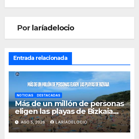
Por
laríadelocio
Entrada relacionada
NOTICIAS
DESTACADAS
Más de un millón de personas
eligen las playas de Bizkaia
en la primera mitad de la
AGO 5, 2026
LARÍADELOCIO
temporada