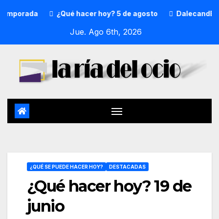
a
¿Qué hacer hoy? 5 de agosto
DalecandELA Fest 5 c
Jue. Ago 6th, 2026
¿QUÉ SE PUEDE HACER HOY?
DESTACADAS
¿Qué hacer hoy? 19 de
junio