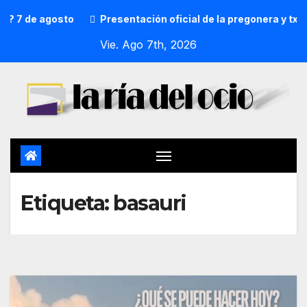
osto
Presentación oficial de la pregonera y txupinera de 
Vie. Ago 7th, 2026
Etiqueta:
basauri