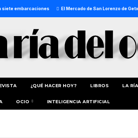
es
El Mercado de San Lorenzo de Getxo reunirá a más de 5
EVISTA
¿QUÉ HACER HOY?
LIBROS
LA RÍ
A
OCIO
INTELIGENCIA ARTIFICIAL