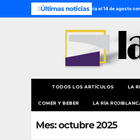
Últimas noticias
Begoña recorrerá la ría el 14 de agosto con siete embarcacion
TODOS LOS ARTÍCULOS
LA R
COMER Y BEBER
LA RÍA ROJIBLANC
Mes:
octubre 2025