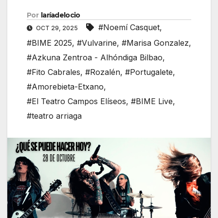
Por
laríadelocio
#Noemí Casquet
,
OCT 29, 2025
#BIME 2025
,
#Vulvarine
,
#Marisa Gonzalez
,
#Azkuna Zentroa - Alhóndiga Bilbao
,
#Fito Cabrales
,
#Rozalén
,
#Portugalete
,
#Amorebieta-Etxano
,
#El Teatro Campos Elíseos
,
#BIME Live
,
#teatro arriaga