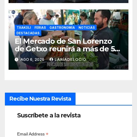
TXAKOLI
FERIAS
GASTRONOMÍA
NOTICIAS
DESTACADAS
El Mercado de San Lorenzo
de Getxo reunirá a más de 50
productores del País Vasco
AGO 6, 2026
LARÍADELOCIO
Recibe Nuestra Revista
Suscríbete a la revista
*
Email Address