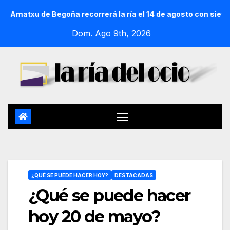
Begoña recorrerá la ría el 14 de agosto con siete embarcacion
Dom. Ago 9th, 2026
¿QUÉ SE PUEDE HACER HOY?
DESTACADAS
¿Qué se puede hacer
hoy 20 de mayo?