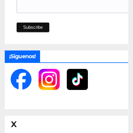
¡Síguenos!
X