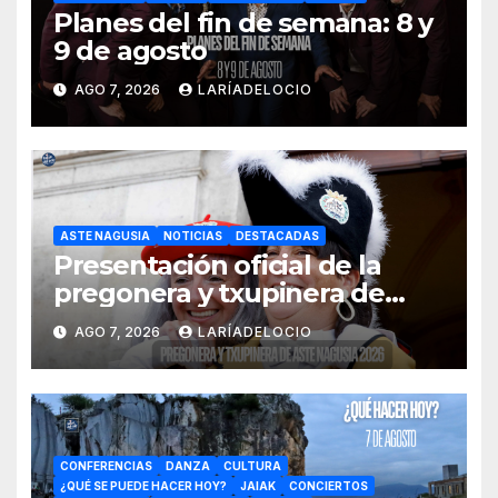
Planes del fin de semana: 8 y
9 de agosto
AGO 7, 2026
LARÍADELOCIO
ASTE NAGUSIA
NOTICIAS
DESTACADAS
Presentación oficial de la
pregonera y txupinera de
Aste Nagusia 2026
AGO 7, 2026
LARÍADELOCIO
CONFERENCIAS
DANZA
CULTURA
¿QUÉ SE PUEDE HACER HOY?
JAIAK
CONCIERTOS