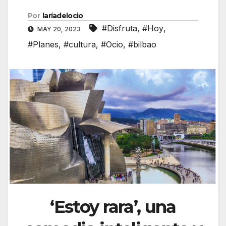
Por
laríadelocio
#Disfruta
,
#Hoy
,
MAY 20, 2023
#Planes
,
#cultura
,
#Ocio
,
#bilbao
‘Estoy rara’, una