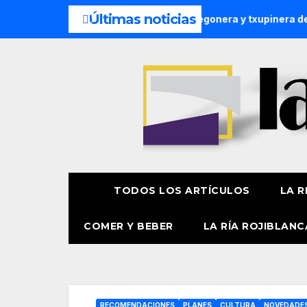
Últimas noticias
Presentación oficial de la pregonera y txupinera de Aste 
TODOS LOS ARTÍCULOS
LA R
COMER Y BEBER
LA RÍA ROJIBLANC
RECOMENDACIONES
PLANES
CULTURA
NOVEDADE