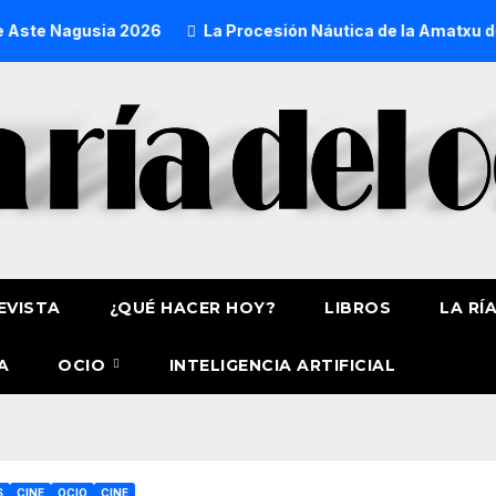
Nagusia 2026
La Procesión Náutica de la Amatxu de Begoña 
EVISTA
¿QUÉ HACER HOY?
LIBROS
LA RÍ
A
OCIO
INTELIGENCIA ARTIFICIAL
S
CINE
OCIO
CINE