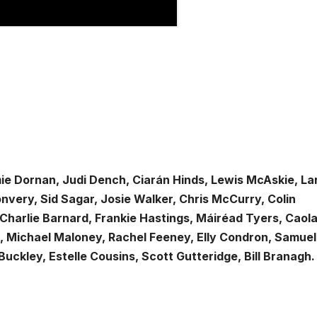
amie Dornan, Judi Dench, Ciarán Hinds, Lewis McAskie, La
very, Sid Sagar, Josie Walker, Chris McCurry, Colin
Charlie Barnard, Frankie Hastings, Máiréad Tyers, Caol
n, Michael Maloney, Rachel Feeney, Elly Condron, Samuel
ckley, Estelle Cousins, Scott Gutteridge, Bill Branagh.