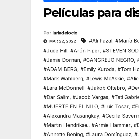
Películas para d
Por
laríadelocio
#Ali Fazal
,
#María Bo
MAR 22, 2022
#Jude Hill
,
#Arón Piper
,
#STEVEN SO
#Jamie Dornan
,
#CANGREJO NEGRO
,
#ADAM BERG
,
#Emily Kuroda
,
#Tom Ho
#Mark Wahlberg
,
#Lewis McAskie
,
#Ali
#Lara McDonnell
,
#Jakob Oftebro
,
#Dev
#Dar Salim
,
#Jacob Vargas
,
#Tati Gabrie
#MUERTE EN EL NILO
,
#Luis Tosar
,
#E
#Alexandra Masangkay
,
#Cecilia Säver
#Martin Hendrikse.
,
#Armie Hammer
,
#
#Annette Bening
,
#Laura Domínguez
,
#