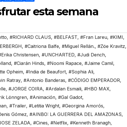
isfrutar esta semana
tto
,
#RICHARD CLAUS
,
#BELFAST
,
#Fran Lareu
,
#KIMI
,
DERBERGH
,
#Caitriona Balfe
,
#Miguel Rellán.
,
#Zöe Kravitz
,
#Erika Christensen
,
#UNCHARTED
,
#Judi Dench
,
lland
,
#Ciarán Hinds
,
#Noomi Rapace
,
#Jaime Camil
,
ette Opheim
,
#India de Beaufort
,
#Sophia Ali
,
in Ratray
,
#Antonio Banderas
,
#CÓDIGO EMPERADOR
,
lle
,
#JORGE COIRA
,
#Ardalan Esmaili
,
#HBO MAX
,
rik Lönngren
,
#Animación
,
#Gal Gadot
,
man
,
#Trailer
,
#Letitia Wright
,
#Georgina Amorós
,
Denis Gómez
,
#AINBO: LA GUERRERA DEL AMAZONAS
,
JOSE ZELADA
,
#Cines
,
#Netflix
,
#Kenneth Branagh
,