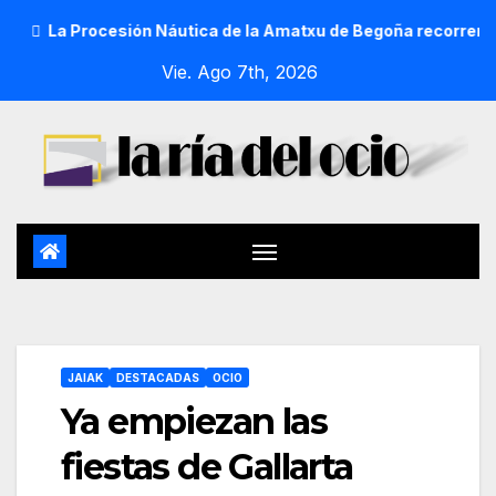
La Procesión Náutica de la Amatxu de Begoña recorrerá la ría 
Vie. Ago 7th, 2026
JAIAK
DESTACADAS
OCIO
Ya empiezan las
fiestas de Gallarta