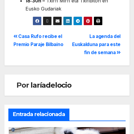
18:30h –
Txirri Mirri eta Txiribiton en
Eusko Gudariak
Casa Rufo recibe el
La agenda del
Premio Paraje Bilbaíno
Euskalduna para este
fin de semana
Por
laríadelocio
Entrada relacionada