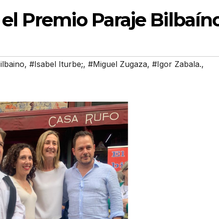
 el Premio Paraje Bilbaín
ilbaino
,
#Isabel Iturbe;
,
#Miguel Zugaza
,
#Igor Zabala.
,