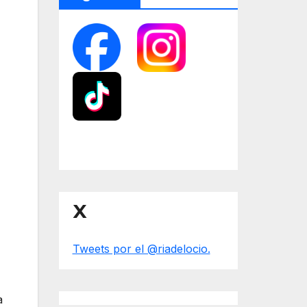
X
Tweets por el @riadelocio.
a