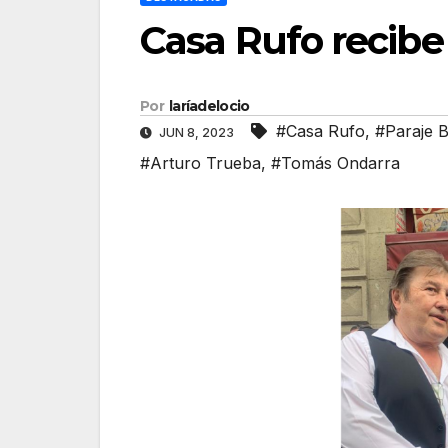
Casa Rufo recibe
Por
laríadelocio
#Casa Rufo
,
#Paraje B
JUN 8, 2023
#Arturo Trueba
,
#Tomás Ondarra