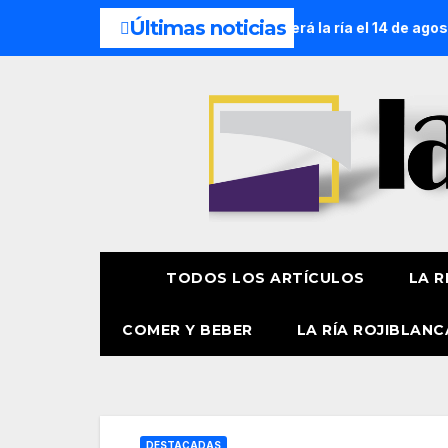
Últimas noticias
Amatxu de Begoña recorrerá la ría el 14 de agosto con siete 
TODOS LOS ARTÍCULOS
LA R
COMER Y BEBER
LA RÍA ROJIBLANC
DESTACADAS