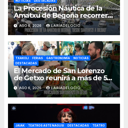
NOTICIAS
DESTACADAS
La Procesión Náutica de la
Amatxu de Begoña recorrerá
la ría el 14 de agosto con siete
AGO 6, 2026
LARÍADELOCIO
embarcaciones
TXAKOLI
FERIAS
GASTRONOMÍA
NOTICIAS
DESTACADAS
El Mercado de San Lorenzo
de Getxo reunirá a más de 50
productores del País Vasco
AGO 6, 2026
LARÍADELOCIO
JAIAK
TEATROS ASTE NAGUSI
DESTACADAS
TEATRO