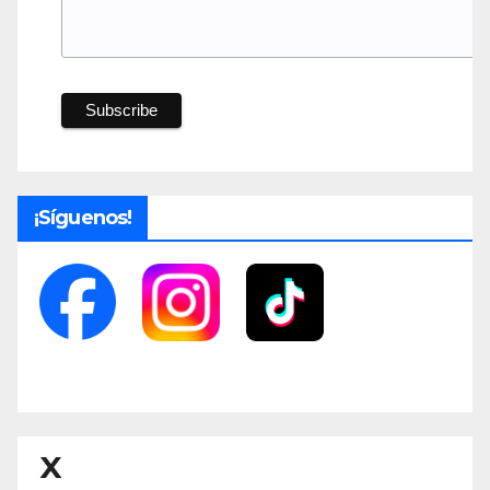
¡Síguenos!
X