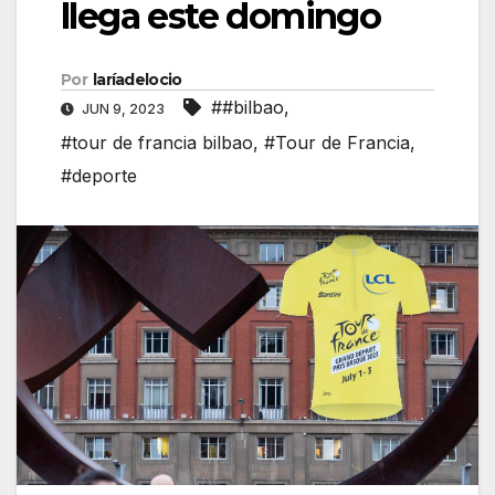
llega este domingo
Por
laríadelocio
##bilbao
,
JUN 9, 2023
#tour de francia bilbao
,
#Tour de Francia
,
#deporte