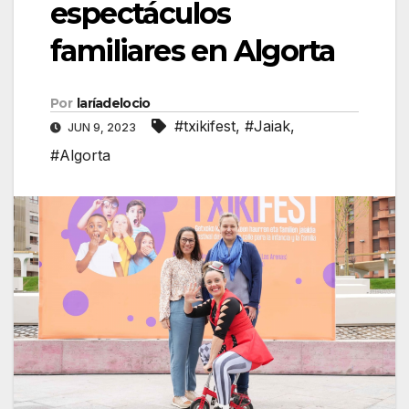
espectáculos
familiares en Algorta
Por
laríadelocio
#txikifest
,
#Jaiak
,
JUN 9, 2023
#Algorta