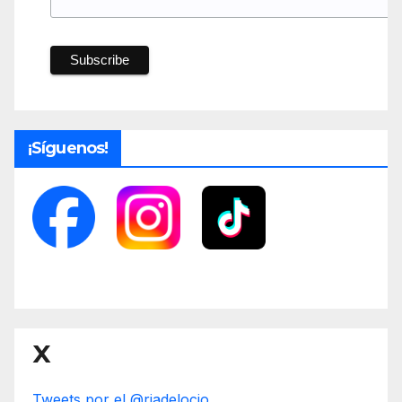
¡Síguenos!
X
Tweets por el @riadelocio.