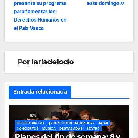
presenta su programa
este domingo
para fomentar los
Derechos Humanos en
el País Vasco
Por
laríadelocio
Entrada relacionada
BERTSOLARITZA
¿QUÉ SE PUEDE HACER HOY?
JAIAK
CONCIERTOS
MÚSICA
DESTACADAS
TEATRO
Planes del fin de semana: 8 y