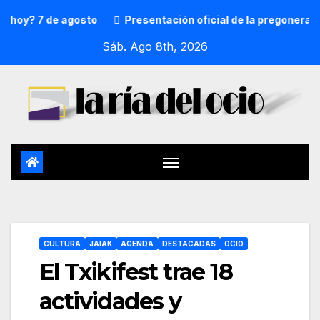
 7 de agosto
Presentación oficial de la pregonera y txupi
Sáb. Ago 8th, 2026
CULTURA
JAIAK
AGENDA
DESTACADAS
OCIO
El Txikifest trae 18
actividades y