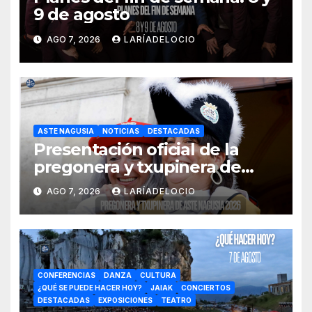
9 de agosto
AGO 7, 2026
LARÍADELOCIO
ASTE NAGUSIA
NOTICIAS
DESTACADAS
Presentación oficial de la
pregonera y txupinera de
Aste Nagusia 2026
AGO 7, 2026
LARÍADELOCIO
CONFERENCIAS
DANZA
CULTURA
¿QUÉ SE PUEDE HACER HOY?
JAIAK
CONCIERTOS
DESTACADAS
EXPOSICIONES
TEATRO