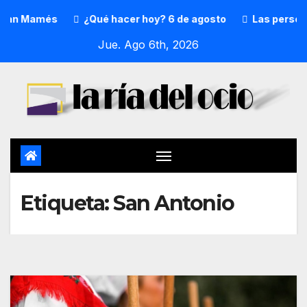
n Mamés
¿Qué hacer hoy? 6 de agosto
Las personas ma
Jue. Ago 6th, 2026
Etiqueta:
San Antonio