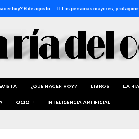
oy? 6 de agosto
Las personas mayores, protagonistas en A
EVISTA
¿QUÉ HACER HOY?
LIBROS
LA RÍ
A
OCIO
INTELIGENCIA ARTIFICIAL