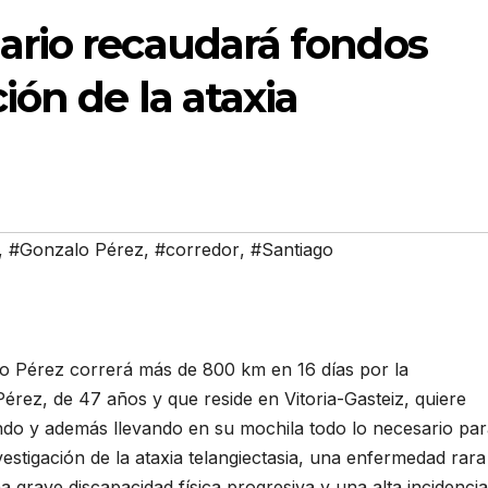
dario recaudará fondos
ión de la ataxia
,
#Gonzalo Pérez
,
#corredor
,
#Santiago
alo Pérez correrá más de 800 km en 16 días por la
. Pérez, de 47 años y que reside en Vitoria-Gasteiz, quiere
ndo y además llevando en su mochila todo lo necesario pa
estigación de la ataxia telangiectasia, una enfermedad rara
 grave discapacidad física progresiva y una alta incidencia