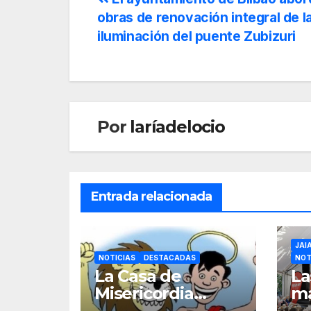
obras de renovación integral de l
iluminación del puente Zubizuri
Por
laríadelocio
Entrada relacionada
JAI
NOTICIAS
DESTACADAS
NOT
La Casa de
La
Misericordia
ma
celebra la
pr