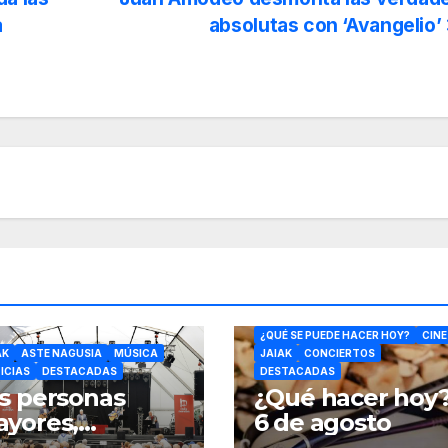
a
absolutas con ‘Avangelio’
ÓPERA
CULTURA
¿QUÉ SE PUEDE HACER HOY?
CINE
AK
ASTE NAGUSIA
MÚSICA
JAIAK
CONCIERTOS
ICIAS
DESTACADAS
DESTACADAS
s personas
¿Qué hacer hoy
yores,
6 de agosto
otagonistas en