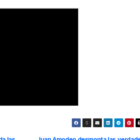
da las
Juan Amodeo desmonta las verdad