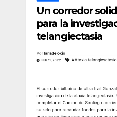
Un corredor soli
para la investigac
telangiectasia
Por
laríadelocio
#Ataxia telangiesctasia
FEB 11, 2022
El corredor bilbaíno de ultra trail Gonz
investigación de la ataxia telangiectasia
completar el Camino de Santiago corrie
su reto para recaudar fondos para la inv
que aún no tiene cura y que provoca una