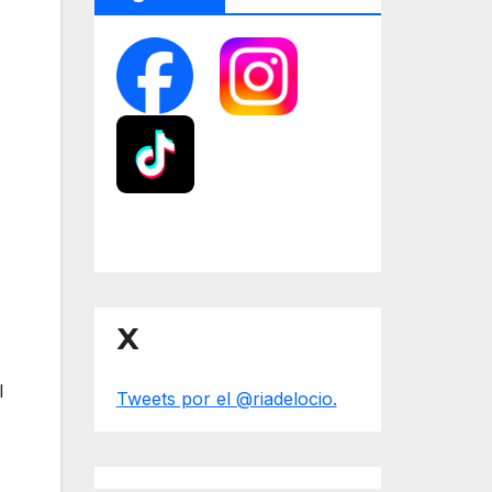
X
l
Tweets por el @riadelocio.