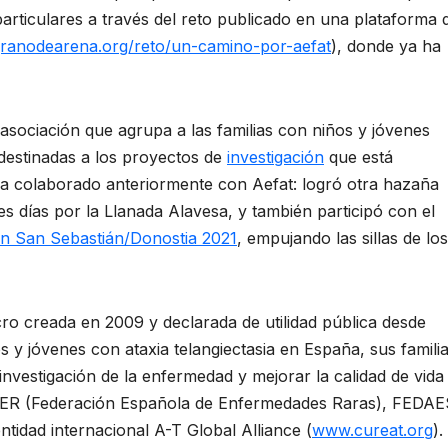
articulares a través del reto publicado en una plataforma 
granodearena.org/reto/un-camino-por-aefat
), donde ya ha
a asociación que agrupa a las familias con niños y jóvenes
n destinadas a los proyectos de
investigación
que está
 ha colaborado anteriormente con Aefat: logró otra hazaña
s días por la Llanada Alavesa, y también participó con el
n San Sebastián/Donostia 2021
, empujando las sillas de los
cro creada en 2009 y declarada de utilidad pública desde
 y jóvenes con ataxia telangiectasia en España, sus famili
nvestigación de la enfermedad y mejorar la calidad de vida
EDER (Federación Española de Enfermedades Raras), FEDAE
ntidad internacional A-T Global Alliance (
www.cureat.org
).