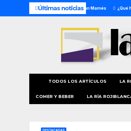
Últimas noticias
icordia celebra la festividad de San Mamés
¿Qué hacer h
TODOS LOS ARTÍCULOS
LA R
COMER Y BEBER
LA RÍA ROJIBLANC
DESTACADAS