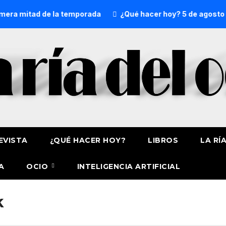
ra mitad de la temporada
¿Qué hacer hoy? 5 de agosto
EVISTA
¿QUÉ HACER HOY?
LIBROS
LA RÍ
A
OCIO
INTELIGENCIA ARTIFICIAL
k