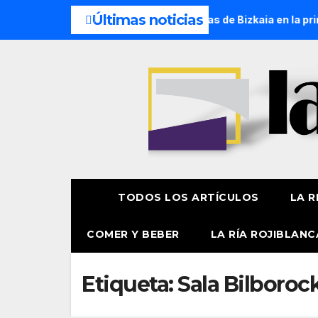
Últimas noticias
un millón de personas eligen las playas de Bizkaia en la prime
TODOS LOS ARTÍCULOS
LA R
COMER Y BEBER
LA RÍA ROJIBLANC
Etiqueta:
Sala Bilboroc