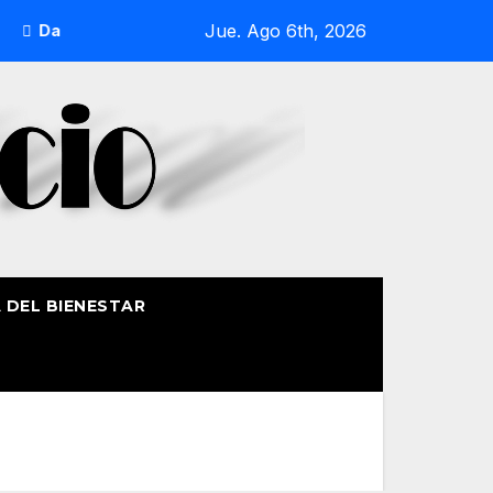
Jue. Ago 6th, 2026
DalecandELA Fest 5 completa su programa con deporte, medi
A DEL BIENESTAR