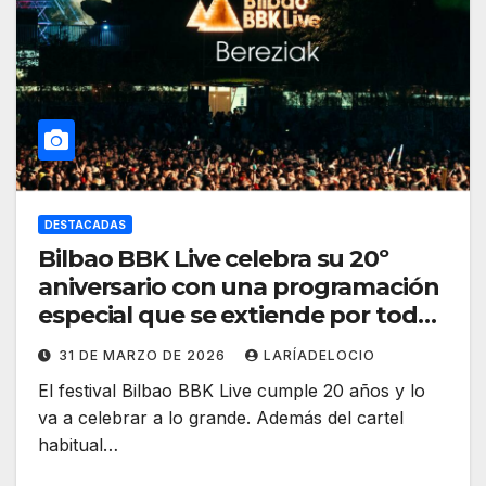
DESTACADAS
Bilbao BBK Live celebra su 20º
aniversario con una programación
especial que se extiende por toda
la ciudad durante 2026
31 DE MARZO DE 2026
LARÍADELOCIO
El festival Bilbao BBK Live cumple 20 años y lo
va a celebrar a lo grande. Además del cartel
habitual…