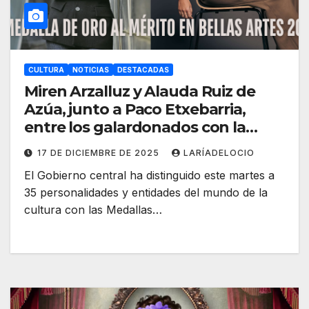
CULTURA
NOTICIAS
DESTACADAS
Miren Arzalluz y Alauda Ruiz de
Azúa, junto a Paco Etxebarria,
entre los galardonados con la
Medalla de Oro al Mérito en Bellas
17 DE DICIEMBRE DE 2025
LARÍADELOCIO
Artes 2025
El Gobierno central ha distinguido este martes a
35 personalidades y entidades del mundo de la
cultura con las Medallas…