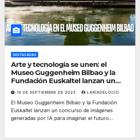
DESTACADAS
Arte y tecnología se unen: el
Museo Guggenheim Bilbao y la
Fundación Euskaltel lanzan un
concurso para explorar el futuro
10 DE SEPTIEMBRE DE 2025
LARÍADELOCIO
mediante IA.
El Museo Guggenheim Bilbao y la Fundación
Euskaltel lanzan un concurso de imágenes
generadas por IA para imaginar el futuro…