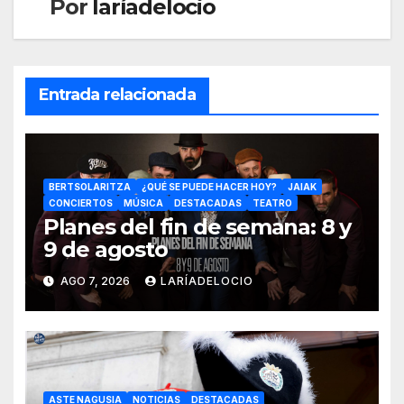
Por
laríadelocio
Entrada relacionada
BERTSOLARITZA
¿QUÉ SE PUEDE HACER HOY?
JAIAK
CONCIERTOS
MÚSICA
DESTACADAS
TEATRO
Planes del fin de semana: 8 y
9 de agosto
AGO 7, 2026
LARÍADELOCIO
ASTE NAGUSIA
NOTICIAS
DESTACADAS