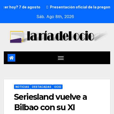
y? 7 de agosto
Presentación oficial de la pregonera y tx
Sáb. Ago 8th, 2026
NOTICIAS
DESTACADAS
OCIO
Seriesland vuelve a
Bilbao con su XI