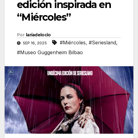
edición inspirada en
“Miércoles”
Por
laríadelocio
#Miércoles
,
#Seriesland
,
SEP 16, 2025
#Museo Guggenheim Bilbao