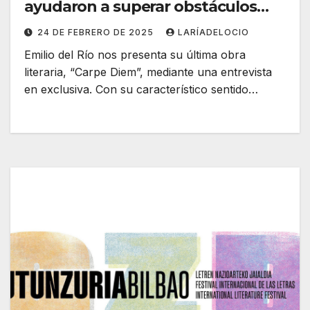
ayudaron a superar obstáculos
que me impedían ser feliz”
24 DE FEBRERO DE 2025
LARÍADELOCIO
Emilio del Río nos presenta su última obra
literaria, “Carpe Diem”, mediante una entrevista
en exclusiva. Con su característico sentido…