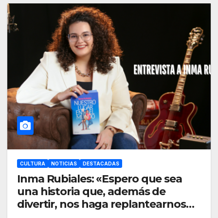
CULTURA
NOTICIAS
DESTACADAS
Inma Rubiales: «Espero que sea
una historia que, además de
divertir, nos haga replantearnos
ciertas cosas de la vida.”