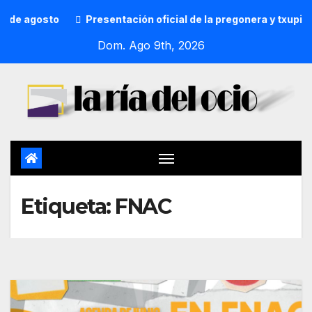
Presentación oficial de la pregonera y txupinera de Aste 
Dom. Ago 9th, 2026
Etiqueta:
FNAC