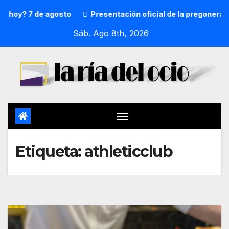
e agosto
Presentación oficial de la pregonera y txupiner
Sáb. Ago 8th, 2026
Etiqueta:
athleticclub