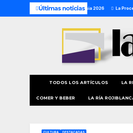
Últimas noticias
era y txupinera de Aste Nagusia 2026
La Procesión Náutica
TODOS LOS ARTÍCULOS
LA R
COMER Y BEBER
LA RÍA ROJIBLANC
CULTURA
DESTACADAS