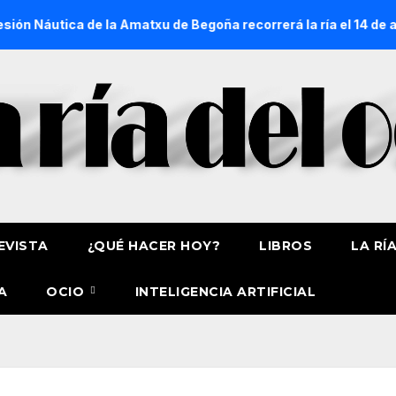
 de la Amatxu de Begoña recorrerá la ría el 14 de agosto con 
EVISTA
¿QUÉ HACER HOY?
LIBROS
LA RÍ
A
OCIO
INTELIGENCIA ARTIFICIAL