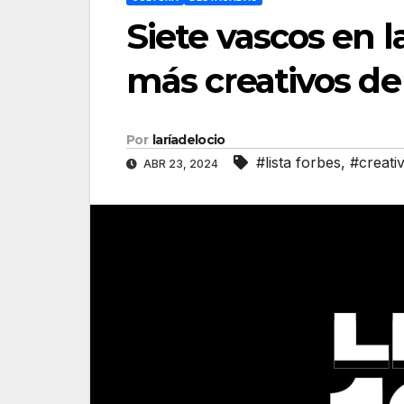
Siete vascos en la
más creativos d
Por
laríadelocio
#lista forbes
,
#creati
ABR 23, 2024