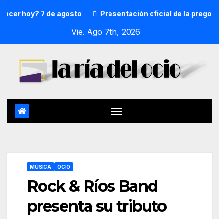
r hoy? 7 de agosto
Presentación oficial de la pregonera 
Vie. Ago 7th, 2026
MÚSICA
OCIO
Rock & Ríos Band
presenta su tributo