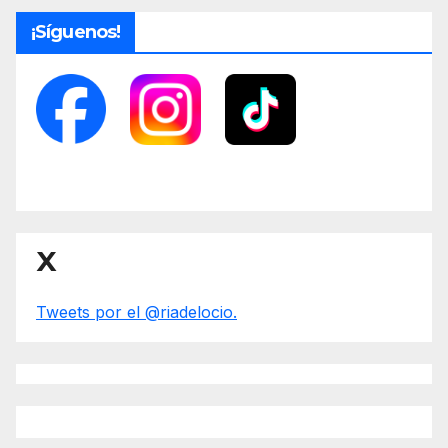
¡Síguenos!
X
Tweets por el @riadelocio.