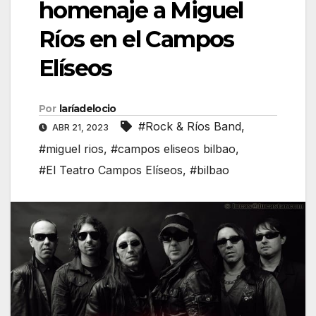
homenaje a Miguel
Ríos en el Campos
Elíseos
Por
laríadelocio
#Rock & Ríos Band
,
ABR 21, 2023
#miguel rios
,
#campos eliseos bilbao
,
#El Teatro Campos Elíseos
,
#bilbao