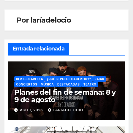
Por
laríadelocio
Entrada relacionada
BERTSOLARITZA
¿QUÉ SE PUEDE HACER HOY?
JAIAK
CONCIERTOS
MÚSICA
DESTACADAS
TEATRO
Planes del fin de semana: 8 y
9 de agosto
AGO 7, 2026
LARÍADELOCIO