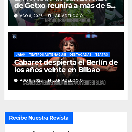
de Getxo reunirá a más de 50
productores del País Vasco
AGO 6, 2026
LARÍADELOCIO
JAIAK
TEATROS ASTE NAGUSI
DESTACADAS
TEATRO
Cabaret despierta el Berlín de
los años veinte en Bilbao
AGO 6, 2026
LARÍADELOCIO
Recibe Nuestra Revista