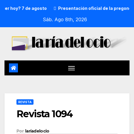
hoy? 7 de agosto
Presentación oficial de la pregonera y 
Sáb. Ago 8th, 2026
REVISTA
Revista 1094
Por
laríadelocio