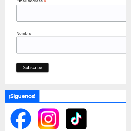
*
Email Address
Nombre
¡Síguenos!