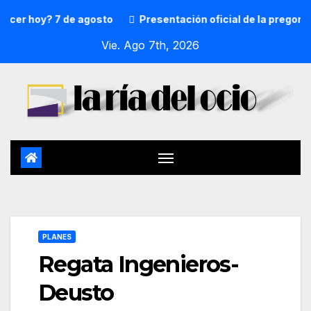
hoy? 7 de agosto
Presentación oficial de la pregonera y 
Vie. Ago 7th, 2026
PLANES
Regata Ingenieros-
Deusto