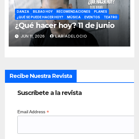
DANZA
BILBAO HOY
RECOMENDACIONES
PLANES
¿QUÉ SE PUEDE HACER HOY?
MÚSICA
EVENTOS
TEATRO
¿Qué hacer hoy? 11 de junio
JUN 11, 2026
LARÍADELOCIO
Recibe Nuestra Revista
Suscríbete a la revista
*
Email Address