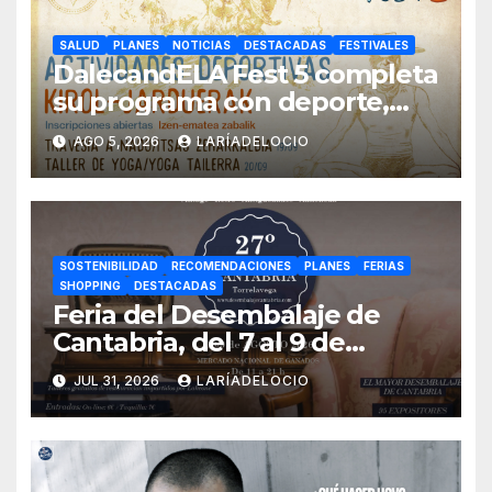
SALUD
PLANES
NOTICIAS
DESTACADAS
FESTIVALES
DalecandELA Fest 5 completa
su programa con deporte,
medioambiente y tecnología
AGO 5, 2026
LARÍADELOCIO
inclusiva
SOSTENIBILIDAD
RECOMENDACIONES
PLANES
FERIAS
SHOPPING
DESTACADAS
Feria del Desembalaje de
Cantabria, del 7 al 9 de
agosto en Torrelavega
JUL 31, 2026
LARÍADELOCIO