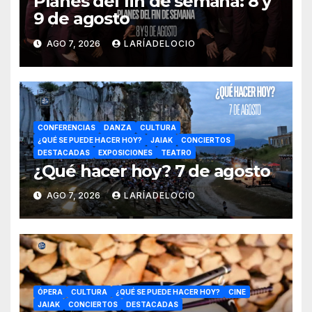
Planes del fin de semana: 8 y
9 de agosto
AGO 7, 2026
LARÍADELOCIO
CONFERENCIAS
DANZA
CULTURA
¿QUÉ SE PUEDE HACER HOY?
JAIAK
CONCIERTOS
DESTACADAS
EXPOSICIONES
TEATRO
¿Qué hacer hoy? 7 de agosto
AGO 7, 2026
LARÍADELOCIO
ÓPERA
CULTURA
¿QUÉ SE PUEDE HACER HOY?
CINE
JAIAK
CONCIERTOS
DESTACADAS