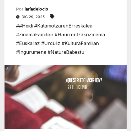
Por
laríadelocio
DIC 29, 2025
##Heidi #KatamotzarenErreskatea
#ZinemaFamilian #HaurrentzakoZinema
#Euskaraz #Urduliz #KulturaFamilian
#Ingurumena #NaturaBabestu