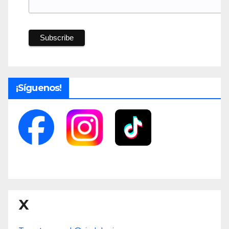
¡Síguenos!
X