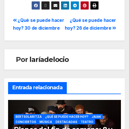
¿Qué se puede hacer
¿Qué se puede hacer
hoy? 30 de diciembre
hoy? 26 de diciembre
Por
laríadelocio
Entrada relacionada
BERTSOLARITZA
¿QUÉ SE PUEDE HACER HOY?
JAIAK
CONCIERTOS
MÚSICA
DESTACADAS
TEATRO