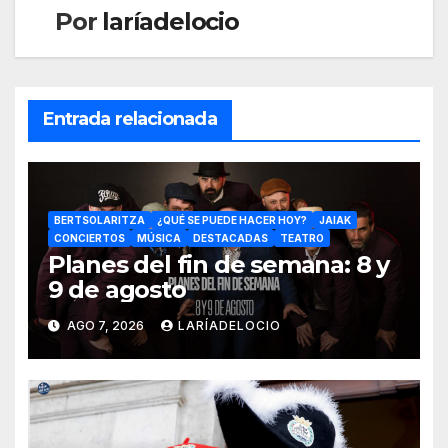
Por
laríadelocio
Entrada relacionada
BERTSOLARITZA
¿QUÉ SE PUEDE HACER HOY?
JAIAK
CONCIERTOS
MÚSICA
DESTACADAS
TEATRO
Planes del fin de semana: 8 y
9 de agosto
AGO 7, 2026
LARÍADELOCIO