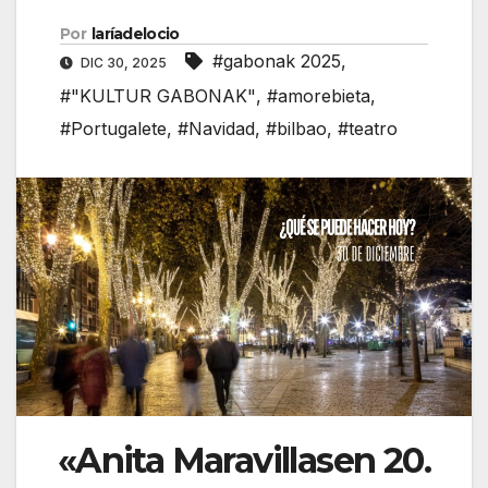
Por
laríadelocio
#gabonak 2025
,
DIC 30, 2025
#"KULTUR GABONAK"
,
#amorebieta
,
#Portugalete
,
#Navidad
,
#bilbao
,
#teatro
«Anita Maravillasen 20.