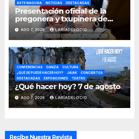
ASTE NAGUSIA
NOTICIAS
DESTACADAS
Presentación oficial de la
pregonera y txupinera de
Aste Nagusia 2026
AGO 7, 2026
LARÍADELOCIO
CONFERENCIAS
DANZA
CULTURA
¿QUÉ SE PUEDE HACER HOY?
JAIAK
CONCIERTOS
DESTACADAS
EXPOSICIONES
TEATRO
¿Qué hacer hoy? 7 de agosto
AGO 7, 2026
LARÍADELOCIO
Recibe Nuestra Revista