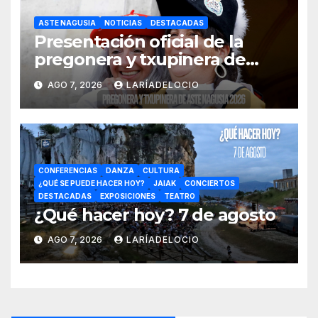
ASTE NAGUSIA
NOTICIAS
DESTACADAS
Presentación oficial de la
pregonera y txupinera de
Aste Nagusia 2026
AGO 7, 2026
LARÍADELOCIO
CONFERENCIAS
DANZA
CULTURA
¿QUÉ SE PUEDE HACER HOY?
JAIAK
CONCIERTOS
DESTACADAS
EXPOSICIONES
TEATRO
¿Qué hacer hoy? 7 de agosto
AGO 7, 2026
LARÍADELOCIO