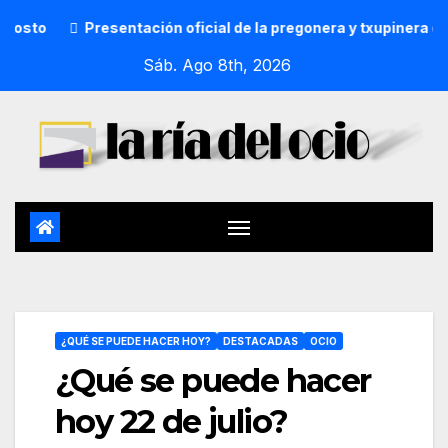
Presentación oficial de la pregonera y txupinera de Aste Nag
Sáb. Ago 8th, 2026
¿QUÉ SE PUEDE HACER HOY?
DESTACADAS
OCIO
¿Qué se puede hacer
hoy 22 de julio?