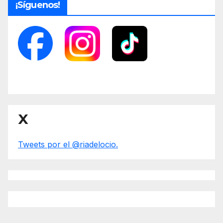
¡Síguenos!
X
Tweets por el @riadelocio.