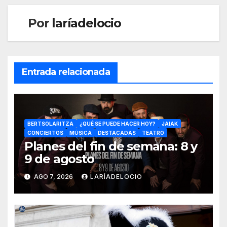
Por
laríadelocio
Entrada relacionada
BERTSOLARITZA
¿QUÉ SE PUEDE HACER HOY?
JAIAK
CONCIERTOS
MÚSICA
DESTACADAS
TEATRO
Planes del fin de semana: 8 y
9 de agosto
AGO 7, 2026
LARÍADELOCIO