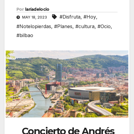
Por
laríadelocio
#Disfruta
,
#Hoy
,
MAY 18, 2023
#Notelopierdas
,
#Planes
,
#cultura
,
#Ocio
,
#bilbao
Concierto de Andrés