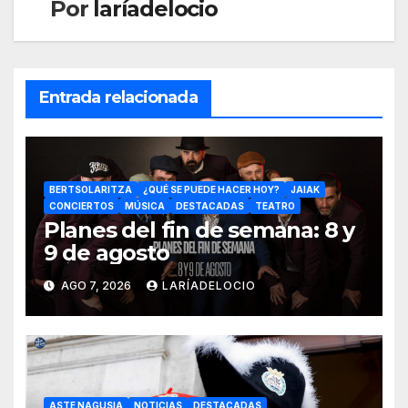
Por
laríadelocio
Entrada relacionada
BERTSOLARITZA
¿QUÉ SE PUEDE HACER HOY?
JAIAK
CONCIERTOS
MÚSICA
DESTACADAS
TEATRO
Planes del fin de semana: 8 y
9 de agosto
AGO 7, 2026
LARÍADELOCIO
ASTE NAGUSIA
NOTICIAS
DESTACADAS