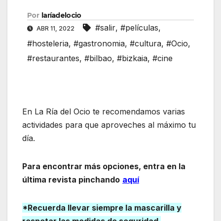
Por
laríadelocio
#salir
,
#películas
,
ABR 11, 2022
#hosteleria
,
#gastronomia
,
#cultura
,
#Ocio
,
#restaurantes
,
#bilbao
,
#bizkaia
,
#cine
En La Ría del Ocio te recomendamos varias
actividades para que aproveches al máximo tu
día.
Para encontrar más opciones, entra en la
última revista pinchando
aquí
*Recuerda llevar siempre la mascarilla y
respetar las medidas de seguridad.