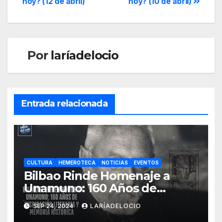
hoy? (12 de abril)
hoy? (10 de abril)
Por
laríadelocio
Entrada relacionada
CULTURA
HEMEROTECA
NOTICIAS
EVENTOS
Bilbao Rinde Homenaje a
Unamuno: 160 Años de
Legado Literario y 150 Años
SEP 24, 2024
LARÍADELOCIO
de Resiliencia