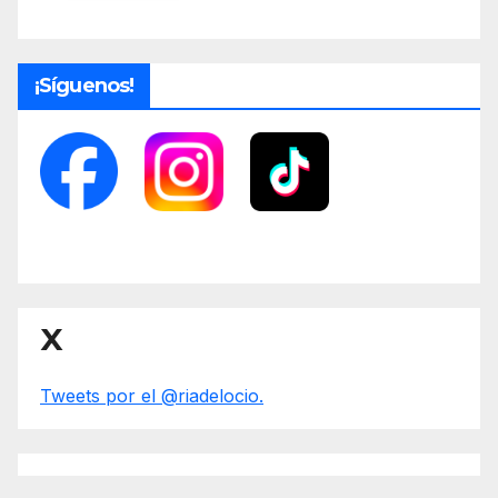
¡Síguenos!
X
Tweets por el @riadelocio.