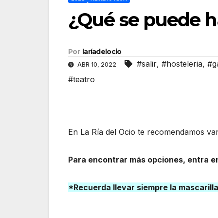
¿Qué se puede ha
Por
laríadelocio
#salir
,
#hosteleria
,
#g
ABR 10, 2022
#teatro
En La Ría del Ocio te recomendamos vari
Para encontrar más opciones, entra en
*Recuerda llevar siempre la mascarill