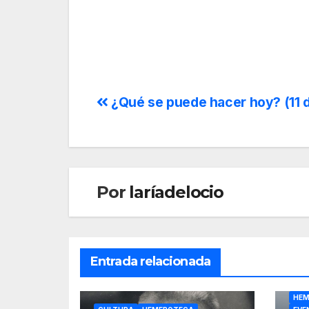
¿Qué se puede hacer hoy? (11 de
Por
laríadelocio
Entrada relacionada
CUL
¿QU
HEM