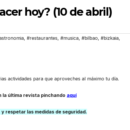
cer hoy? (10 de abril)
astronomia
,
#restaurantes
,
#musica
,
#bilbao
,
#bizkaia
,
as actividades para que aproveches al máximo tu día.
 la última revista pinchando
aquí
a y respetar las medidas de seguridad.