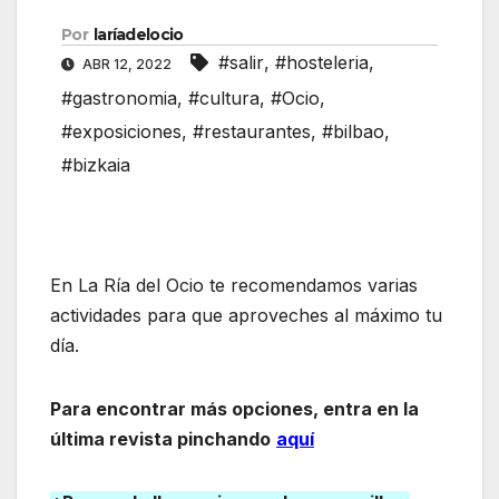
Por
laríadelocio
#salir
,
#hosteleria
,
ABR 12, 2022
#gastronomia
,
#cultura
,
#Ocio
,
#exposiciones
,
#restaurantes
,
#bilbao
,
#bizkaia
En La Ría del Ocio te recomendamos varias
actividades para que aproveches al máximo tu
día.
Para encontrar más opciones, entra en la
última revista pinchando
aquí