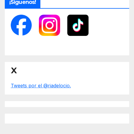
¡Síguenos!
X
Tweets por el @riadelocio.