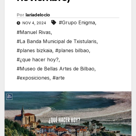
Por
laríadelocio
#Grupo Enigma
,
NOV 4, 2024
#Manuel Rivas
,
#La Banda Municipal de Txistularis
,
#planes bizkaia
,
#planes bilbao
,
#¿que hacer hoy?
,
#Museo de Bellas Artes de Bilbao
,
#exposiciones
,
#arte