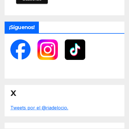
¡Síguenos!
X
Tweets por el @riadelocio.