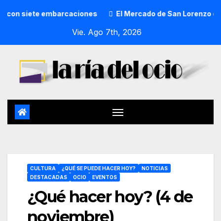
rcaciones
El Mercado de San Lorenzo de Getxo reunirá a m
Vie. Ago 7th, 2026
CULTURA
¿QUÉ SE PUEDE HACER HOY?
NOTICIAS
DESTACADAS
OCIO
EVENTOS
¿Qué hacer hoy? (4 de
noviembre)