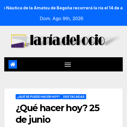
a de la Amatxu de Begoña recorrerá la ría el 14 de agosto con
Dom. Ago 9th, 2026
¿QUÉ SE PUEDE HACER HOY?
DESTACADAS
¿Qué hacer hoy? 25
de junio