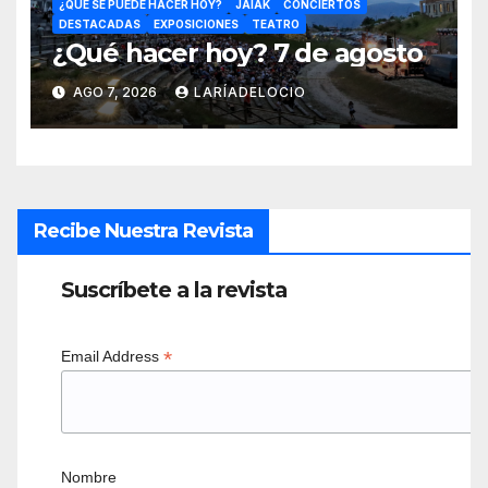
¿QUÉ SE PUEDE HACER HOY?
JAIAK
CONCIERTOS
DESTACADAS
EXPOSICIONES
TEATRO
¿Qué hacer hoy? 7 de agosto
AGO 7, 2026
LARÍADELOCIO
Recibe Nuestra Revista
Suscríbete a la revista
*
Email Address
Nombre