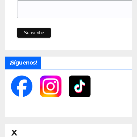
¡Síguenos!
X