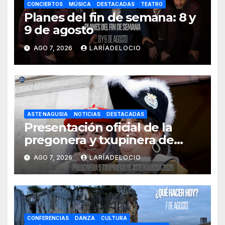
CONCIERTOS
MÚSICA
DESTACADAS
TEATRO
Planes del fin de semana: 8 y
9 de agosto
AGO 7, 2026
LARÍADELOCIO
ASTE NAGUSIA
NOTICIAS
DESTACADAS
Presentación oficial de la
pregonera y txupinera de
Aste Nagusia 2026
AGO 7, 2026
LARÍADELOCIO
CONFERENCIAS
DANZA
CULTURA