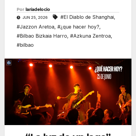
Por
laríadelocio
#El Diablo de Shanghai
,
JUN 25, 2026
#Jazzon Aretoa
,
#¿que hacer hoy?
,
#Bilbao Bizkaia Harro
,
#Azkuna Zentroa
,
#bilbao