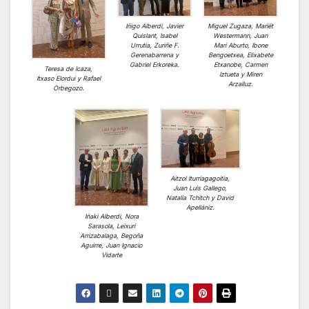
Iñigo Alberdi, Javier
Miguel Zugaza, Mariët
Quislant, Isabel
Westermann, Juan
Urrutia, Zuriñe F.
Mari Aburto, Ibone
Gerenabarrena y
Bengoetxea, Elixabete
Gabriel Erkoreka.
Etxanobe, Carmen
Teresa de Icaza,
Iztueta y Miren
Itxaso Elordui y Rafael
Arzalluz.
Orbegozo.
Aitzol Iturriagagoitia,
Juan Luis Gallego,
Natalia Tchitch y David
Apellániz.
Iñaki Alberdi, Nora
Sarasola, Leixuri
Arrizabalaga, Begoña
Aguirre, Juan Ignacio
Vidarte