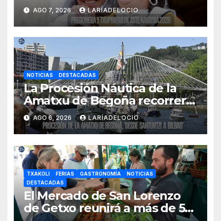
Aste Nagusia 2026
AGO 7, 2026
LARÍADELOCIO
NOTICIAS
DESTACADAS
La Procesión Náutica de la
Amatxu de Begoña recorrerá
la ría el 14 de agosto con siete
AGO 6, 2026
LARÍADELOCIO
embarcaciones
TXAKOLI
FERIAS
GASTRONOMÍA
NOTICIAS
DESTACADAS
El Mercado de San Lorenzo
de Getxo reunirá a más de 50
productores del País Vasco