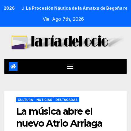
La Procesión Náutica de la Amatxu de Begoña recorrerá la
Vie. Ago 7th, 2026
CULTURA
NOTICIAS
DESTACADAS
La música abre el
nuevo Atrio Arriaga