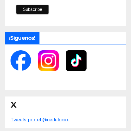
¡Síguenos!
X
Tweets por el @riadelocio.