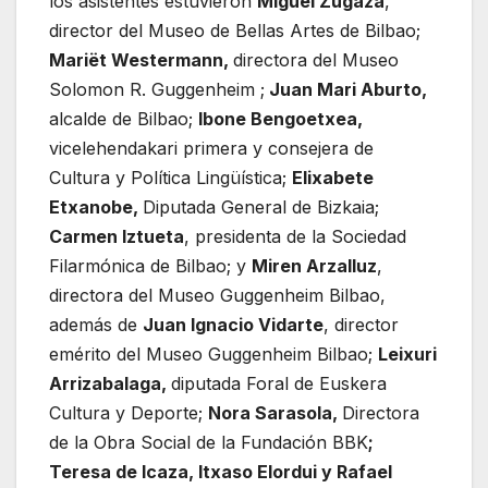
los asistentes estuvieron
Miguel Zugaza
,
director del Museo de Bellas Artes de Bilbao;
Mariët Westermann,
directora del Museo
Solomon R. Guggenheim ;
Juan Mari Aburto,
alcalde de Bilbao;
Ibone Bengoetxea,
vicelehendakari primera y consejera de
Cultura y Política Lingüística;
Elixabete
Etxanobe,
Diputada General de Bizkaia;
Carmen Iztueta
, presidenta de la Sociedad
Filarmónica de Bilbao; y
Miren Arzalluz
,
directora del Museo Guggenheim Bilbao,
además de
Juan Ignacio Vidarte
, director
emérito del Museo Guggenheim Bilbao;
Leixuri
Arrizabalaga,
diputada Foral de Euskera
Cultura y Deporte;
Nora Sarasola,
Directora
de la Obra Social de la Fundación BBK
;
Teresa de Icaza, Itxaso Elordui y Rafael