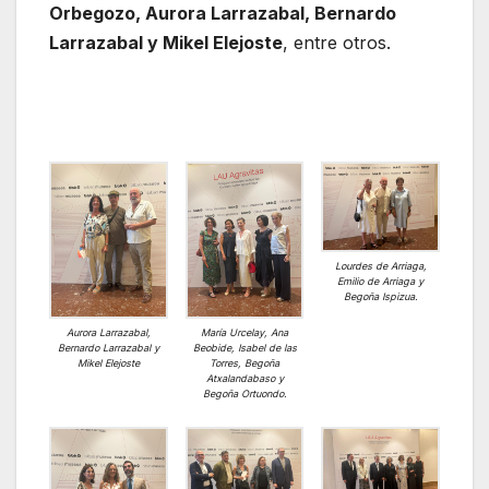
Orbegozo, Aurora Larrazabal, Bernardo
Larrazabal y Mikel Elejoste
, entre otros.
Lourdes de Arriaga,
Emilio de Arriaga y
Begoña Ispizua.
Aurora Larrazabal,
María Urcelay, Ana
Bernardo Larrazabal y
Beobide, Isabel de las
Mikel Elejoste
Torres, Begoña
Atxalandabaso y
Begoña Ortuondo.