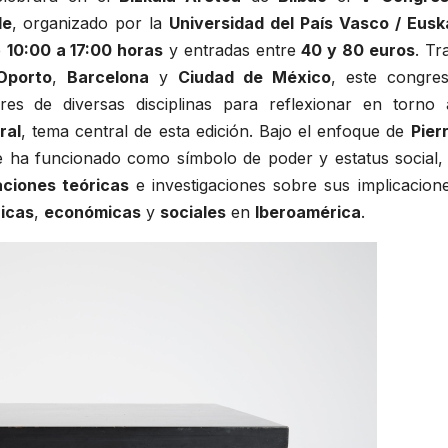
le
, organizado por la
Universidad del País Vasco / Eusk
e
10:00 a 17:00 horas
y entradas entre
40 y 80 euros
. Tr
Oporto
,
Barcelona
y
Ciudad de México
, este congre
res de diversas disciplinas para reflexionar en torno 
ral
, tema central de esta edición. Bajo el enfoque de
Pier
e ha funcionado como símbolo de poder y estatus social,
ciones teóricas
e investigaciones sobre sus implicacion
icas
,
económicas
y
sociales
en
Iberoamérica
.