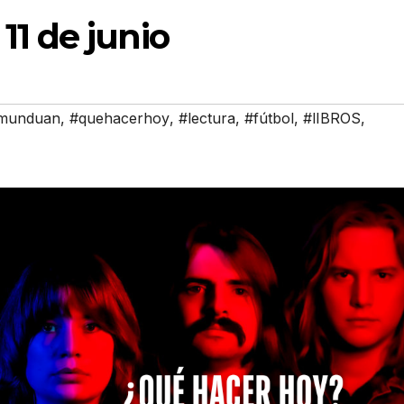
11 de junio
c munduan
,
#quehacerhoy
,
#lectura
,
#fútbol
,
#lIBROS
,