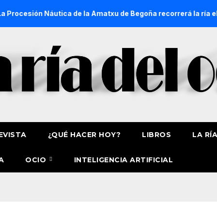
 Náutica de la Amatxu de Begoña recorrerá la ría el 14 de ag
EVISTA
¿QUÉ HACER HOY?
LIBROS
LA RÍ
A
OCIO
INTELIGENCIA ARTIFICIAL