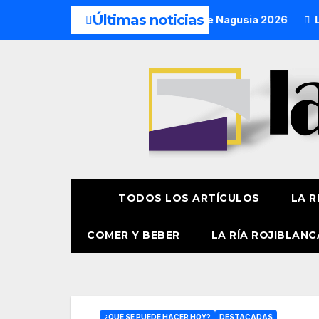
Últimas noticias
a pregonera y txupinera de Aste Nagusia 2026
La Procesión
TODOS LOS ARTÍCULOS
LA R
COMER Y BEBER
LA RÍA ROJIBLANC
¿QUÉ SE PUEDE HACER HOY?
DESTACADAS