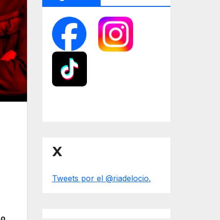
X
Tweets por el @riadelocio.
so