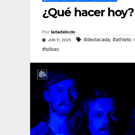
¿Qué hacer hoy? 
Por
laríadelocio
#destacada
,
#athleti
JUN 11, 2025
#bilbao