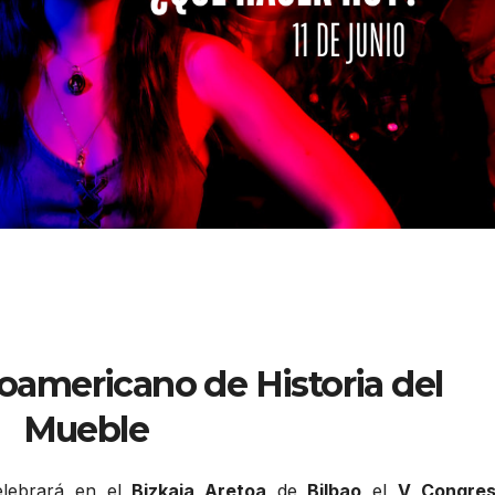
oamericano de Historia del
Mueble
elebrará en el
Bizkaia Aretoa
de
Bilbao
el
V Congre