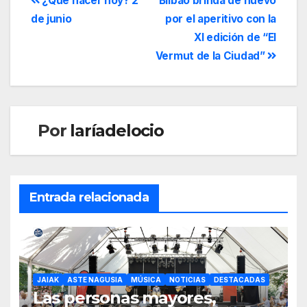
¿Qué hacer hoy? 2
Bilbao brinda de nuevo
de junio
por el aperitivo con la
XI edición de “El
Vermut de la Ciudad”
Por
laríadelocio
Entrada relacionada
JAIAK
ASTE NAGUSIA
MÚSICA
NOTICIAS
DESTACADAS
Las personas mayores,