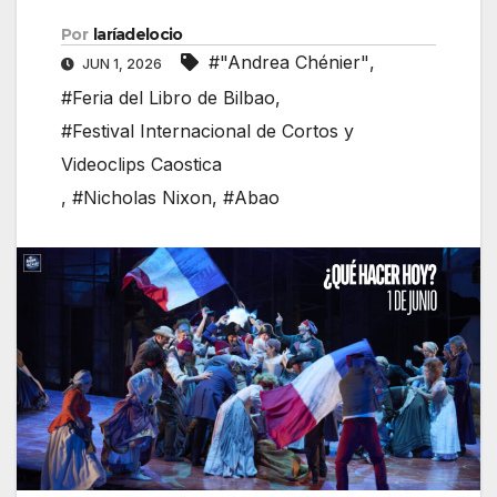
Por
laríadelocio
#"Andrea Chénier"
,
JUN 1, 2026
#Feria del Libro de Bilbao
,
#Festival Internacional de Cortos y
Videoclips Caostica
,
#Nicholas Nixon
,
#Abao