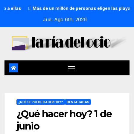
Más de un millón de personas eligen las playas de Bizkai
Jue. Ago 6th, 2026
¿QUÉ SE PUEDE HACER HOY?
DESTACADAS
¿Qué hacer hoy? 1 de
junio