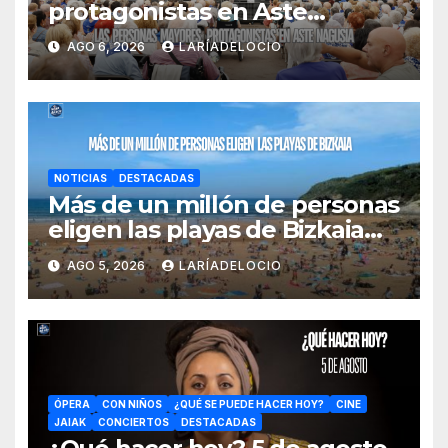
protagonistas en Aste
Nagusia con actividades
AGO 6, 2026
LARÍADELOCIO
especiales y un día dedicado
a ellas
NOTICIAS
DESTACADAS
Más de un millón de personas
eligen las playas de Bizkaia
en la primera mitad de la
AGO 5, 2026
LARÍADELOCIO
temporada
ÓPERA
CON NIÑOS
¿QUÉ SE PUEDE HACER HOY?
CINE
JAIAK
CONCIERTOS
DESTACADAS