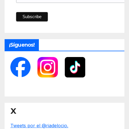
¡Síguenos!
X
Tweets por el @riadelocio.