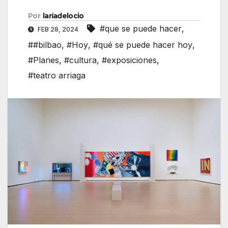
Por
laríadelocio
#que se puede hacer
,
FEB 28, 2024
##bilbao
,
#Hoy
,
#qué se puede hacer hoy
,
#Planes
,
#cultura
,
#exposiciones
,
#teatro arriaga