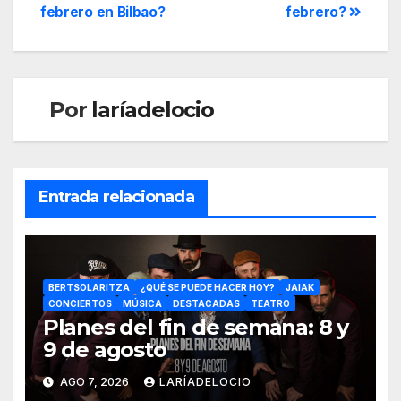
febrero en Bilbao?
febrero?
Por
laríadelocio
Entrada relacionada
BERTSOLARITZA
¿QUÉ SE PUEDE HACER HOY?
JAIAK
CONCIERTOS
MÚSICA
DESTACADAS
TEATRO
Planes del fin de semana: 8 y
9 de agosto
AGO 7, 2026
LARÍADELOCIO