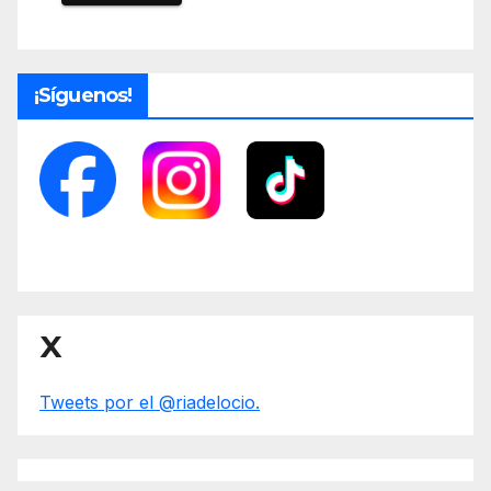
¡Síguenos!
X
Tweets por el @riadelocio.