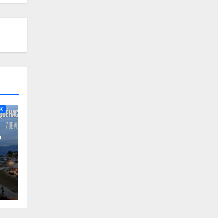
RA
K
?