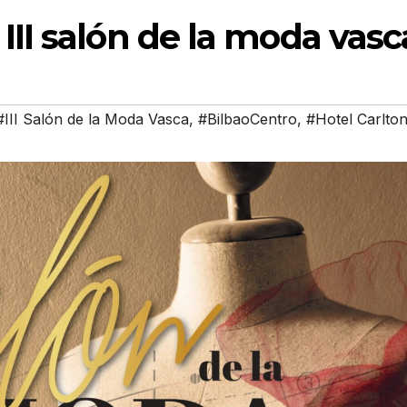
III salón de la moda vasc
#III Salón de la Moda Vasca
,
#BilbaoCentro
,
#Hotel Carlto