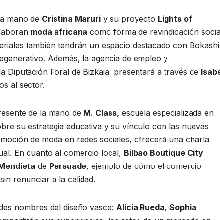
 la mano de
Cristina Maruri
y su proyecto
Lights of
 elaboran
moda africana
como forma de revindicación socia
riales también tendrán un espacio destacado con Bokashi
regenerativo. Además, la agencia de empleo y
la Diputación Foral de Bizkaia, presentará a través de
Isab
s al sector.
presente de la mano de
M. Class,
escuela especializada en
bre su estrategia educativa y su vínculo con las nuevas
omoción de moda en redes sociales, ofrecerá una charla
tual. En cuanto al comercio local,
Bilbao Boutique City
Mendieta
de
Persuade
, ejemplo de cómo el comercio
in renunciar a la calidad.
ndes nombres del diseño vasco:
Alicia Rueda
,
Sophia