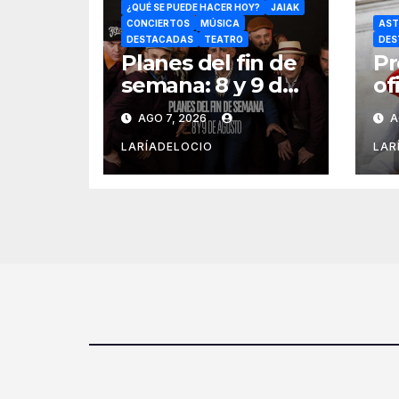
¿QUÉ SE PUEDE HACER HOY?
JAIAK
CONCIERTOS
MÚSICA
AST
DESTACADAS
TEATRO
DES
Planes del fin de
Pr
semana: 8 y 9 de
of
agosto
pr
AGO 7, 2026
A
tx
Na
LARÍADELOCIO
LAR