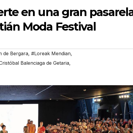
erte en una gran pasarel
tián Moda Festival
m de Bergara
,
#Loreak Mendian
,
ristóbal Balenciaga de Getaria
,