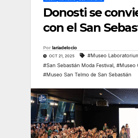
Donosti se convi
con el San Sebas
Por
laríadelocio
#Museo Laboratoriu
OCT 21, 2025
#San Sebastián Moda Festival
,
#Museo C
#Museo San Telmo de San Sebastián