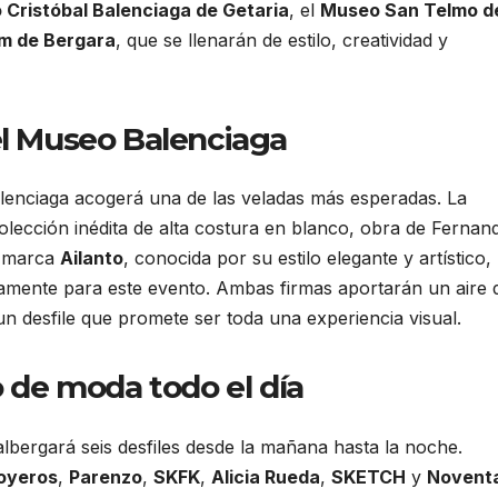
Cristóbal Balenciaga de Getaria
, el
Museo San Telmo d
m de Bergara
, que se llenarán de estilo, creatividad y
el Museo Balenciaga
alenciaga acogerá una de las veladas más esperadas. La
lección inédita de alta costura en blanco, obra de Fernan
la marca
Ailanto
, conocida por su estilo elegante y artístico,
amente para este evento. Ambas firmas aportarán un aire 
n un desfile que promete ser toda una experiencia visual.
o de moda todo el día
lbergará seis desfiles desde la mañana hasta la noche.
Joyeros
,
Parenzo
,
SKFK
,
Alicia Rueda
,
SKETCH
y
Novent