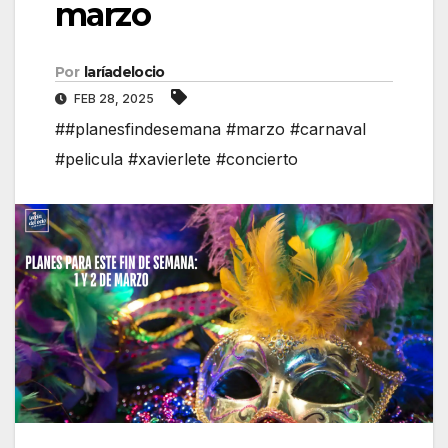
marzo
Por
laríadelocio
FEB 28, 2025
##planesfindesemana #marzo #carnaval
#pelicula #xavierlete #concierto