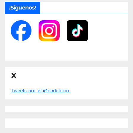
¡Síguenos!
X
Tweets por el @riadelocio.