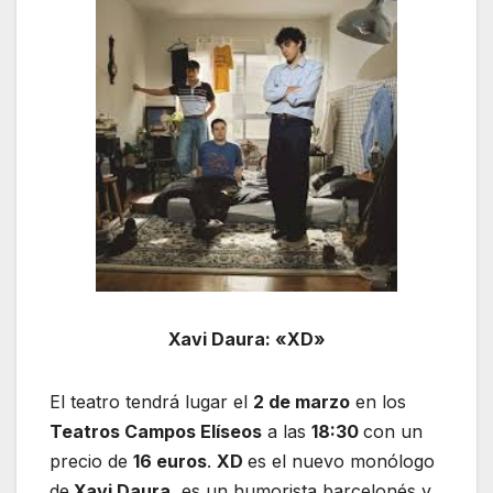
Xavi Daura: «XD»
El teatro tendrá lugar el
2 de marzo
en los
Teatros Campos Elíseos
a las
18:30
con un
precio de
16 euros
.
XD
es el nuevo monólogo
de
Xavi Daura
, es un humorista barcelonés y