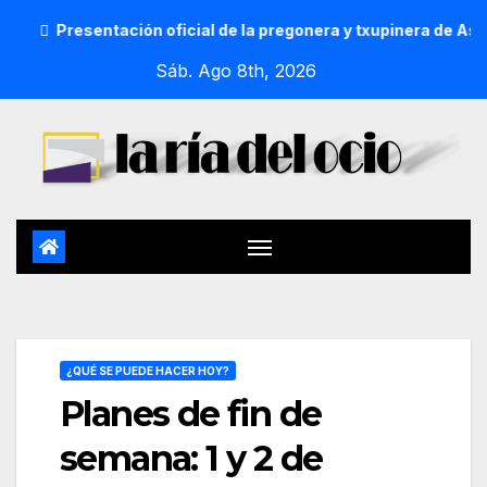
ación oficial de la pregonera y txupinera de Aste Nagusia 202
Sáb. Ago 8th, 2026
¿QUÉ SE PUEDE HACER HOY?
Planes de fin de
semana: 1 y 2 de