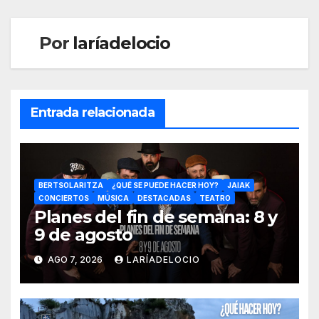
Por
laríadelocio
Entrada relacionada
BERTSOLARITZA
¿QUÉ SE PUEDE HACER HOY?
JAIAK
CONCIERTOS
MÚSICA
DESTACADAS
TEATRO
Planes del fin de semana: 8 y
9 de agosto
AGO 7, 2026
LARÍADELOCIO